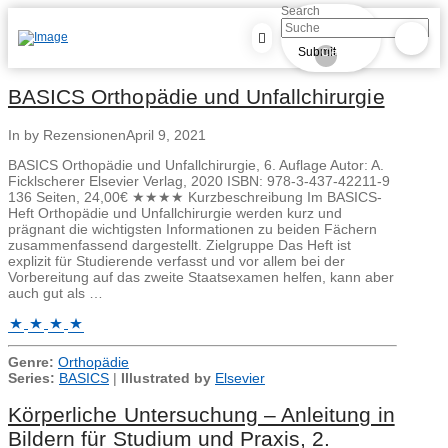
Search
Submit
Clear
BASICS Orthopädie und Unfallchirurgie
In by Rezensionen
April 9, 2021
BASICS Orthopädie und Unfallchirurgie, 6. Auflage Autor: A.
Ficklscherer Elsevier Verlag, 2020 ISBN: 978-3-437-42211-9
136 Seiten, 24,00€ ★★★★ Kurzbeschreibung Im BASICS-
Heft Orthopädie und Unfallchirurgie werden kurz und
prägnant die wichtigsten Informationen zu beiden Fächern
zusammenfassend dargestellt. Zielgruppe Das Heft ist
explizit für Studierende verfasst und vor allem bei der
Vorbereitung auf das zweite Staatsexamen helfen, kann aber
auch gut als …
Genre:
Orthopädie
Series:
BASICS
|
Illustrated by
Elsevier
Körperliche Untersuchung – Anleitung in
Bildern für Studium und Praxis, 2.