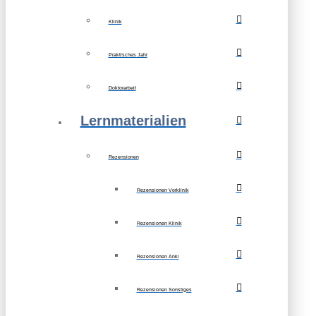
Klinik
Praktisches Jahr
Doktorarbeit
Lernmaterialien
Rezensionen
Rezensionen Vorklinik
Rezensionen Klinik
Rezensionen Anki
Rezensionen Sonstiges