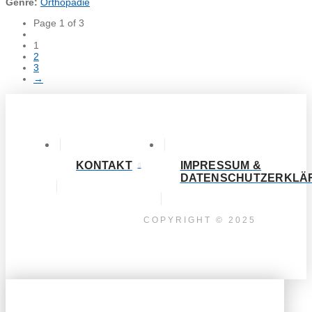
Genre:
Orthopädie
Page 1 of 3
1
2
3
→
KONTAKT
IMPRESSUM &
DATENSCHUTZERKLÄ
COPYRIGHT © 2025