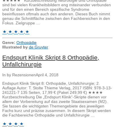
★★★★★ Kurzbeschreibung Neurologie und Orthopädie
sind bei vielen Krankheitsbildern eng miteinander verbunden
und für den einen Bereich spezifische Syndrome
beeinflussen oftmals auch den anderen. Dieses Buch nimmt
genau die Schnittfläche zwischen den Fachbereichen in den
Fokus. Zielgruppe …
Genre:
Orthopädie
Illustrated by
de Gruyter
Endspurt Klinik Skript 8 Orthopädie,
Unfallchirurgie
In by Rezensionen
April 4, 2018
Endspurt Klinik Skript 8: Orthopädie, Unfallchirurgie; 2.
Auflage Autor: T. Stolte Thieme Verlag, 2017 ISBN: 978-3-13-
241221-7 135 Seiten, 17,99 € (Paket 249,99 €) ★★★★
Kurzbeschreibung Die „Endspurt Klinik“-Skripte dienen vor
allem der Vorbereitung auf das zweite Staatsexamen (M2).
Sie fassen die wichtigsten Themengebiete des jeweiligen
Fachs kurz und präzise zusammen. In diesem Skript werden
die Fachbereiche Orthopädie und Unfallchirurgie …