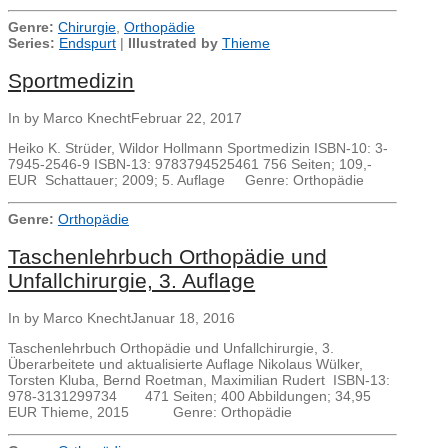
Genre:
Chirurgie
,
Orthopädie
Series:
Endspurt
|
Illustrated by
Thieme
Sportmedizin
In by Marco Knecht
Februar 22, 2017
Heiko K. Strüder, Wildor Hollmann Sportmedizin ISBN-10: 3-
7945-2546-9 ISBN-13: 9783794525461 756 Seiten; 109,-
EUR Schattauer; 2009; 5. Auflage Genre: Orthopädie
Genre:
Orthopädie
Taschenlehrbuch Orthopädie und
Unfallchirurgie, 3. Auflage
In by Marco Knecht
Januar 18, 2016
Taschenlehrbuch Orthopädie und Unfallchirurgie, 3.
Überarbeitete und aktualisierte Auflage Nikolaus Wülker,
Torsten Kluba, Bernd Roetman, Maximilian Rudert ISBN-13:
978-3131299734 471 Seiten; 400 Abbildungen; 34,95
EUR Thieme, 2015 Genre: Orthopädie