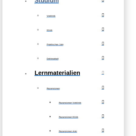
Studium
Vorklinik
Klinik
Praktisches Jahr
Doktorarbeit
Lernmaterialien
Rezensionen
Rezensionen Vorklinik
Rezensionen Klinik
Rezensionen Anki