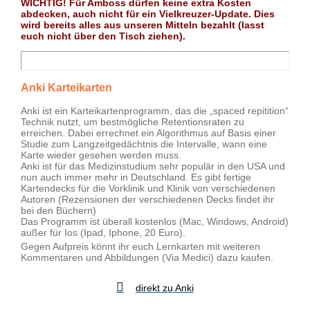
WICHTIG! Für Amboss dürfen keine extra Kosten
abdecken, auch nicht für ein Vielkreuzer-Update. Dies
wird bereits alles aus unseren Mitteln bezahlt (lasst
euch nicht über den Tisch ziehen).
Anki Karteikarten
Anki ist ein Karteikartenprogramm, das die „spaced repitition“
Technik nutzt, um bestmögliche Retentionsraten zu
erreichen. Dabei errechnet ein Algorithmus auf Basis einer
Studie zum Langzeitgedächtnis die Intervalle, wann eine
Karte wieder gesehen werden muss.
Anki ist für das Medizinstudium sehr populär in den USA und
nun auch immer mehr in Deutschland. Es gibt fertige
Kartendecks für die Vorklinik und Klinik von verschiedenen
Autoren (Rezensionen der verschiedenen Decks findet ihr
bei den Büchern)
Das Programm ist überall kostenlos (Mac, Windows, Android)
außer für Ios (Ipad, Iphone, 20 Euro).
Gegen Aufpreis könnt ihr euch Lernkarten mit weiteren
Kommentaren und Abbildungen (Via Medici) dazu kaufen.
direkt zu Anki