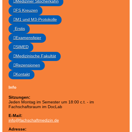
Mediziner Stocherkahn
FS Kreuzen
M1 und M3-Protokolle
Erstis
Examensfeier
SIMED
Medizinische Fakultät
Rezensionen
Kontakt
Info
Sitzungen:
Jeden Montag im Semester um 18:00 c.t. - im
Fachschaftsraum im DocLab
E-Mail:
info@fachschaftmedizin.de
Adresse: