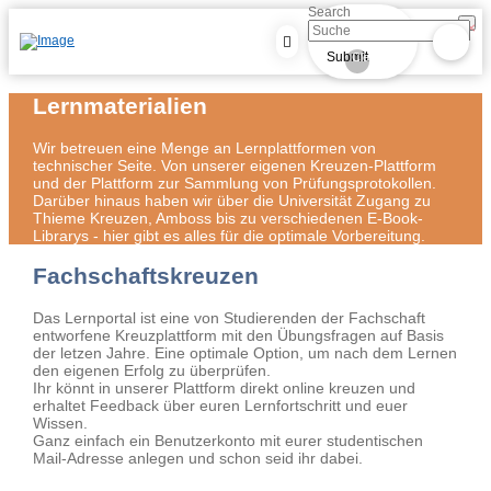
Search
×
Submit
Clear
Lernmaterialien
Wir betreuen eine Menge an Lernplattformen von
technischer Seite. Von unserer eigenen Kreuzen-Plattform
und der Plattform zur Sammlung von Prüfungsprotokollen.
Darüber hinaus haben wir über die Universität Zugang zu
Thieme Kreuzen, Amboss bis zu verschiedenen E-Book-
Librarys - hier gibt es alles für die optimale Vorbereitung.
Fachschaftskreuzen
Das Lernportal ist eine von Studierenden der Fachschaft
entworfene Kreuzplattform mit den Übungsfragen auf Basis
der letzen Jahre. Eine optimale Option, um nach dem Lernen
den eigenen Erfolg zu überprüfen.
Ihr könnt in unserer Plattform direkt online kreuzen und
erhaltet Feedback über euren Lernfortschritt und euer
Wissen.
Ganz einfach ein Benutzerkonto mit eurer studentischen
Mail-Adresse anlegen und schon seid ihr dabei.