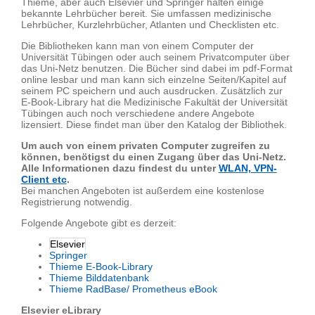
Thieme, aber auch Elsevier und Springer halten einige
bekannte Lehrbücher bereit. Sie umfassen medizinische
Lehrbücher, Kurzlehrbücher, Atlanten und Checklisten etc.
Die Bibliotheken kann man von einem Computer der
Universität Tübingen oder auch seinem Privatcomputer über
das Uni-Netz benutzen. Die Bücher sind dabei im pdf-Format
online lesbar und man kann sich einzelne Seiten/Kapitel auf
seinem PC speichern und auch ausdrucken. Zusätzlich zur
E-Book-Library hat die Medizinische Fakultät der Universität
Tübingen auch noch verschiedene andere Angebote
lizensiert. Diese findet man über den Katalog der Bibliothek.
Um auch von einem privaten Computer zugreifen zu
können, benötigst du einen Zugang über das Uni-Netz.
Alle Informationen dazu findest du unter
WLAN, VPN-
Client etc
.
Bei manchen Angeboten ist außerdem eine kostenlose
Registrierung notwendig.
Folgende Angebote gibt es derzeit:
Elsevier
Springer
Thieme E-Book-Library
Thieme Bilddatenbank
Thieme RadBase/ Prometheus eBook
Elsevier eLibrary