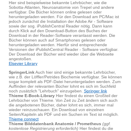
Hier sind beispielweise bekannte Lehrbücher, wie die
Sobotta-Atlanten, Neuroanatomie von Trepel und andere
verfügbar. Die Bücher können online gelesen oder
heruntergeladen werden. Für den Download am PC/Mac ist
jedoch zunächst die Installation der Adobe Air - Software
sowie der sog. iPublishCentral Reader nötig. Dann kann
durch Klick auf den Download-Button des Buches der
Download in der Reader-Software veranlasst werden. Die
Bücher können auch auf Smartphones gelesen oder
heruntergeladen werden. Hierfür sind entsprechende
Versionen der iPublishCentral Reader - Software verfügbar.
Der Download der Bücher wird wieder über die Webseite
angestoßen.
Elsevier Library
SpringerLink
Auch hier sind einige bekannte Lehrbücher,
wie z.B. der Löffler/Petrides Biochemie verfügbar. Sie können
sogar komplett als PDF-Datei heruntergeladen werden. Zum
Auffinden der relevanten Bücher lohnt es sich im Suchfeld
noch zusätzlich "Lehrbuch" einzugeben.
Springer link
Thieme E-Book-Library
Hier findest du einen Großteil der
Lehrbücher von Thieme. Von Zeit zu Zeit ändern sich auch
die angebotenen Bücher, daher lohnt es sich, immer mal
wieder reinzuschauen. Ein Download von einzelnen
Seiten/Kapiteln als PDF und ein Suchen im Text ist möglich.
Thieme connect
Thieme Bilddatenbank Anatomie / Prometheus
(ggf.
kostenlose Registrierung erforderlich)
Hier findest du die