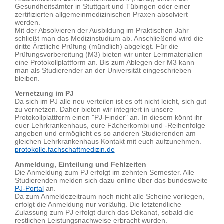
Gesundheitsämter in Stuttgart und Tübingen oder einer
zertifizierten allgemeinmedizinischen Praxen absolviert
werden.
Mit der Absolvieren der Ausbildung im Praktischen Jahr
schließt man das Medizinstudium ab. Anschließend wird die
dritte Ärztliche Prüfung (mündlich) abgelegt. Für die
Prüfungsvorbereitung (M3) bieten wir unter Lernmaterialien
eine Protokollplattform an. Bis zum Ablegen der M3 kann
man als Studierender an der Universität eingeschrieben
bleiben.
Vernetzung im PJ
Da sich im PJ alle neu verteilen ist es oft nicht leicht, sich gut
zu vernetzen. Daher bieten wir integriert in unsere
Protokollplattform einen "PJ-Finder" an. In diesem könnt ihr
euer Lehrkrankenhaus, eure Fächerkombi und -Reihenfolge
angeben und ermöglicht es so anderen Studierenden am
gleichen Lehrkrankenhaus Kontakt mit euch aufzunehmen.
protokolle.fachschaftmedizin.de
Anmeldung, Einteilung und Fehlzeiten
Die Anmeldung zum PJ erfolgt im zehnten Semester. Alle
Studierenden melden sich dazu online über das bundesweite
PJ-Portal
an.
Da zum Anmeldezeitraum noch nicht alle Scheine vorliegen,
erfolgt die Anmeldung nur vorläufig. Die letztendliche
Zulassung zum PJ erfolgt durch das Dekanat, sobald die
restlichen Leistungsnachweise erbracht wurden.