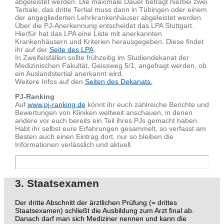
abgeleistet werden. Die maximale Dauer beträgt hierbei zwei
Tertiale, das dritte Tertial muss dann in Tübingen oder einem
der angegliederten Lehrkrankenhäuser abgeleistet werden.
Über die PJ-Anerkennung entscheidet das LPA Stuttgart.
Hierfür hat das LPA eine Liste mit anerkannten
Krankenhäusern und Kriterien herausgegeben. Diese findet
ihr auf der
Seite des LPA
.
In Zweifelsfällen sollte frühzeitig im Studiendekanat der
Medizinischen Fakultät, Geissweg 5/1, angefragt werden, ob
ein Auslandstertial anerkannt wird.
Weitere Infos auf den
Seiten des Dekanats.
PJ-Ranking
Auf
www.pj-ranking.de
könnt ihr euch zahlreiche Berichte und
Bewertungen von Kliniken weltweit anschauen, in denen
andere vor euch bereits ein Teil ihres PJs gemacht haben.
Habt ihr selbst eure Erfahrungen gesammelt, so verfasst am
Besten auch einen Eintrag dort, nur so bleiben die
Informationen verlässlich und aktuell.
3. Staatsexamen
Der dritte Abschnitt der ärztlichen Prüfung (= drittes
Staatsexamen) schließt die Ausbildung zum Arzt final ab.
Danach darf man sich Mediziner nennen und kann die