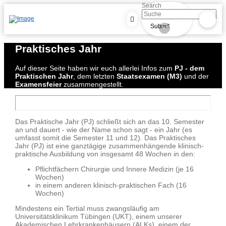
Search
Submit
Clear
Praktisches Jahr
Auf dieser Seite haben wir euch allerlei Infos zum
PJ - dem
Praktischen Jahr
, dem letzten
Staatsexamen (M3)
und der
Examensfeier
zusammengestellt.
Das Praktische Jahr (PJ) schließt sich an das 10. Semester
an und dauert - wie der Name schon sagt - ein Jahr (es
umfasst somit die Semester 11 und 12). Das Praktisches
Jahr (PJ) ist eine ganztägige zusammenhängende klinisch-
praktische Ausbildung von insgesamt 48 Wochen in den:
Pflichtfächern Chirurgie und Innere Medizin (je 16
Wochen)
in einem anderen klinisch-praktischen Fach (16
Wochen)
Mindestens ein Tertial muss zwangsläufig am
Universitätsklinikum Tübingen (UKT), einem unserer
Akademischen Lehrkrankenhäusern (ALKs), einem der