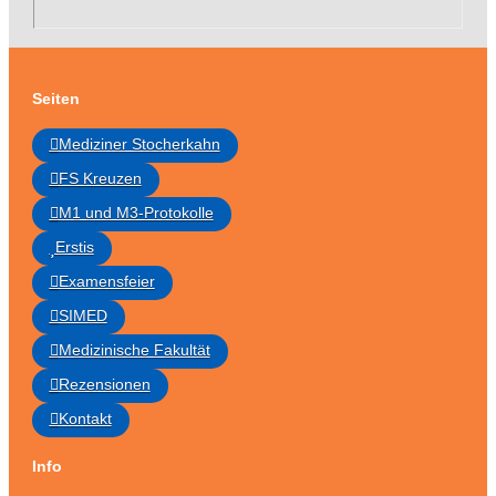
Seiten
Mediziner Stocherkahn
FS Kreuzen
M1 und M3-Protokolle
Erstis
Examensfeier
SIMED
Medizinische Fakultät
Rezensionen
Kontakt
Info