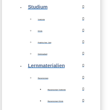
Studium
Vorklinik
Klinik
Praktisches Jahr
Doktorarbeit
Lernmaterialien
Rezensionen
Rezensionen Vorklinik
Rezensionen Klinik