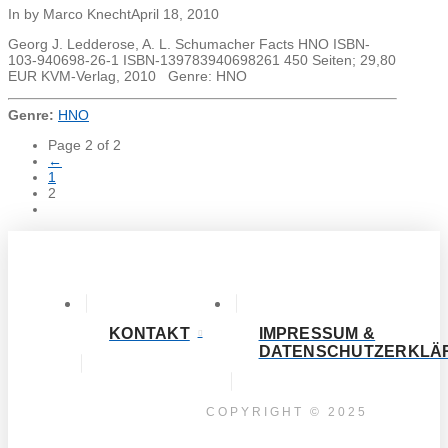
In by Marco Knecht
April 18, 2010
Georg J. Ledderose, A. L. Schumacher Facts HNO ISBN-
103-940698-26-1 ISBN-139783940698261 450 Seiten; 29,80
EUR KVM-Verlag, 2010 Genre: HNO
Genre:
HNO
Page 2 of 2
←
1
2
KONTAKT
IMPRESSUM &
DATENSCHUTZERKLÄ
COPYRIGHT © 2025