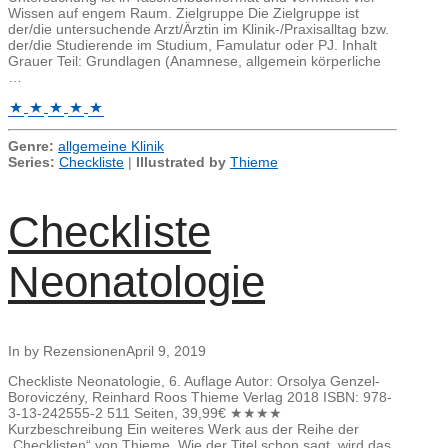
Wissen auf engem Raum. Zielgruppe Die Zielgruppe ist
der/die untersuchende Arzt/Ärztin im Klinik-/Praxisalltag bzw.
der/die Studierende im Studium, Famulatur oder PJ. Inhalt
Grauer Teil: Grundlagen (Anamnese, allgemein körperliche
…
Genre:
allgemeine Klinik
Series:
Checkliste
|
Illustrated by
Thieme
Checkliste
Neonatologie
In by Rezensionen
April 9, 2019
Checkliste Neonatologie, 6. Auflage Autor: Orsolya Genzel-
Boroviczény, Reinhard Roos Thieme Verlag 2018 ISBN: 978-
3-13-242555-2 511 Seiten, 39,99€ ★★★★
Kurzbeschreibung Ein weiteres Werk aus der Reihe der
„Checklisten“ von Thieme. Wie der Titel schon sagt, wird das