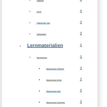
Vorklinik
Klinik
Praktisches Jahr
Doktorarbeit
Lernmaterialien
Rezensionen
Rezensionen Vorklinik
Rezensionen Klinik
Rezensionen Anki
Rezensionen Sonstiges