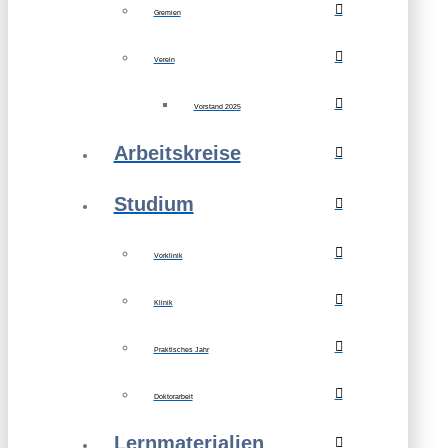
Gremien
Verein
Vorstand 2025
Arbeitskreise
Studium
Vorklinik
Klinik
Praktisches Jahr
Doktorarbeit
Lernmaterialien