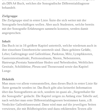
als DIN A4 Buch, welches die Sonografische Differentialdiagnose
behandelt.
Zielgruppe
Die Zielgruppe sind in erster Linie Ärzte die sich weiter mit der
Sonografie beschäftigen wollen. Aber auch Studenten, welche bereits
mit der Sonografie Erfahrungen sammeln konnten, werden damit
angesprochen.
Inhalt
Das Buch ist in 16 größere Kapitel unterteilt, welche wiederum auch in
ihre einzelnen Unterbereiche unterteilt sind. Dazu gehören Gefäße,
Leber, Gallengänge und Gallenblase, Pankreas, Milz, Lymphknoten,
Gastrointestinaltrakt, Peritonealraum, Nieren, Nebennieren,
Harnwege,Prostata Samenblase Hoden und Nebenhoden, Weibliches
Genitale, Schilddrüse, Pleura und Thoraxwand sowie das Kapitel
Lunge.
Didaktik
Man muss vor allem vorneanstellen, dass dieses Buch in erster Linie für
Ärzte gemacht worden ist. Das Buch gibt also keinerlei Information
über das Sonografieren an sich, sondern ist quasi als „Siegenthaler für
die Sonografie“ gedacht. Die Kapitel zeigen zu Anfang eine Tabelle auf,
nach welcher man erste Differentialdiagnosen bestimmen kann, z.B.
Verdickte Gallenblasenwand. Dann wird man auf die jeweiligen Seiten
verwiesen, die mit Bildbeispielen und dazu erklärenden Texten alle