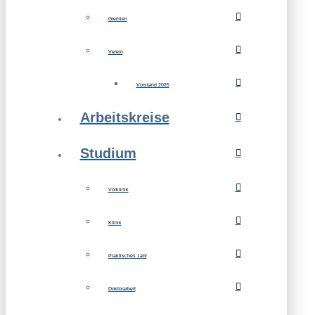
Gremien
Verein
Vorstand 2025
Arbeitskreise
Studium
Vorklinik
Klinik
Praktisches Jahr
Doktorarbeit