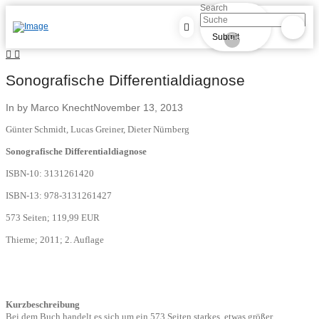
Search
Submit
Clear
Sonografische Differentialdiagnose
In by Marco Knecht
November 13, 2013
Günter Schmidt, Lucas Greiner, Dieter Nürnberg
Sonografische Differentialdiagnose
ISBN-10: 3131261420
ISBN-13: 978-3131261427
573 Seiten; 119,99 EUR
Thieme; 2011; 2. Auflage
Kurzbeschreibung
Bei dem Buch handelt es sich um ein 573 Seiten starkes, etwas größer