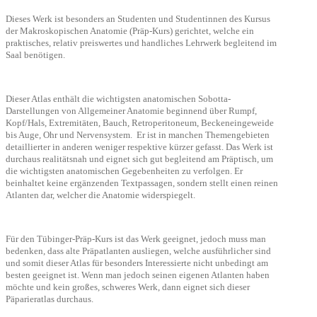
Dieses Werk ist besonders an Studenten und Studentinnen des Kursus
der Makroskopischen Anatomie (Präp-Kurs) gerichtet, welche ein
praktisches, relativ preiswertes und handliches Lehrwerk begleitend im
Saal benötigen.
Dieser Atlas enthält die wichtigsten anatomischen Sobotta-
Darstellungen von Allgemeiner Anatomie beginnend über Rumpf,
Kopf/Hals, Extremitäten, Bauch, Retroperitoneum, Beckeneingeweide
bis Auge, Ohr und Nervensystem.
Er ist in manchen Themengebieten
detaillierter in anderen weniger respektive kürzer gefasst. Das Werk ist
durchaus realitätsnah und eignet sich gut begleitend am Präptisch, um
die wichtigsten anatomischen Gegebenheiten zu verfolgen. Er
beinhaltet keine ergänzenden Textpassagen, sondern stellt einen reinen
Atlanten dar, welcher die Anatomie widerspiegelt.
Für den Tübinger-Präp-Kurs ist das Werk geeignet, jedoch muss man
bedenken, dass alte Präpatlanten ausliegen, welche ausführlicher sind
und somit dieser Atlas für besonders Interessierte nicht unbedingt am
besten geeignet ist. Wenn man jedoch seinen eigenen Atlanten haben
möchte und kein großes, schweres Werk, dann eignet sich dieser
Päparieratlas durchaus.