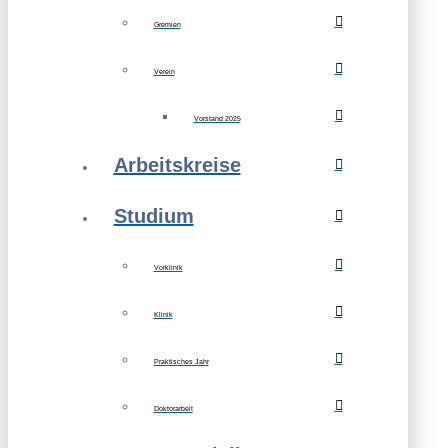
Gremien
Verein
Vorstand 2025
Arbeitskreise
Studium
Vorklinik
Klinik
Praktisches Jahr
Doktorarbeit