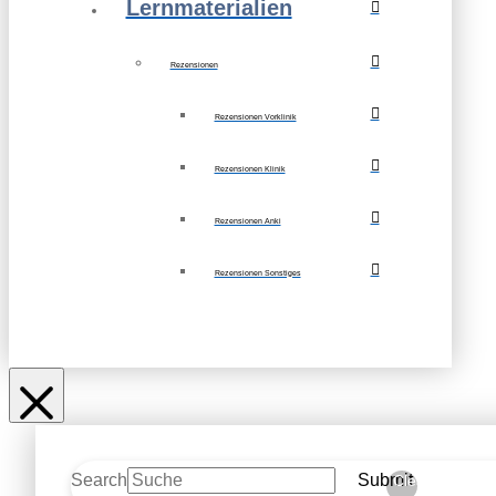
Lernmaterialien
Rezensionen
Rezensionen Vorklinik
Rezensionen Klinik
Rezensionen Anki
Rezensionen Sonstiges
Search
Submit
Clear