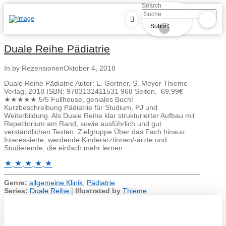
Search
Submit
Clear
Duale Reihe Pädiatrie
In by Rezensionen
Oktober 4, 2018
Duale Reihe Pädiatrie Autor: L. Gortner, S. Meyer Thieme
Verlag, 2018 ISBN: 9783132411531 968 Seiten, 69,99€
★★★★★ 5/5 Fullhouse, geniales Buch!
Kurzbeschreibung Pädiatrie für Studium, PJ und
Weiterbildung. Als Duale Reihe klar strukturierter Aufbau mit
Repetitorium am Rand, sowie ausführlich und gut
verständlichen Texten. Zielgruppe Über das Fach hinaus
Interessierte, werdende Kinderärztinnen/-ärzte und
Studierende, die einfach mehr lernen …
Genre:
allgemeine Klinik
,
Pädiatrie
Series:
Duale Reihe
|
Illustrated by
Thieme