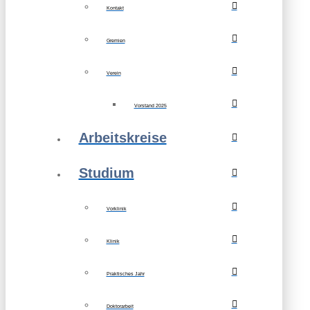
Kontakt
Gremien
Verein
Vorstand 2025
Arbeitskreise
Studium
Vorklinik
Klinik
Praktisches Jahr
Doktorarbeit