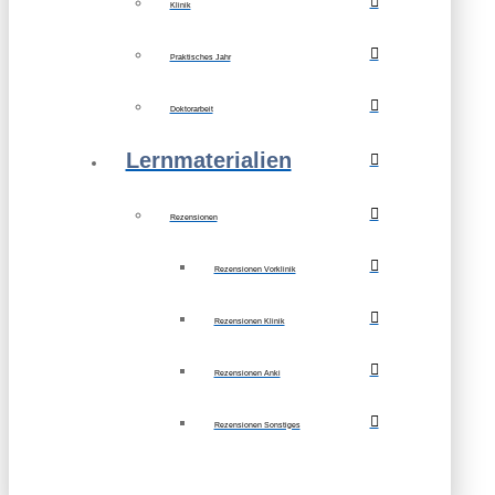
Klinik
Praktisches Jahr
Doktorarbeit
Lernmaterialien
Rezensionen
Rezensionen Vorklinik
Rezensionen Klinik
Rezensionen Anki
Rezensionen Sonstiges