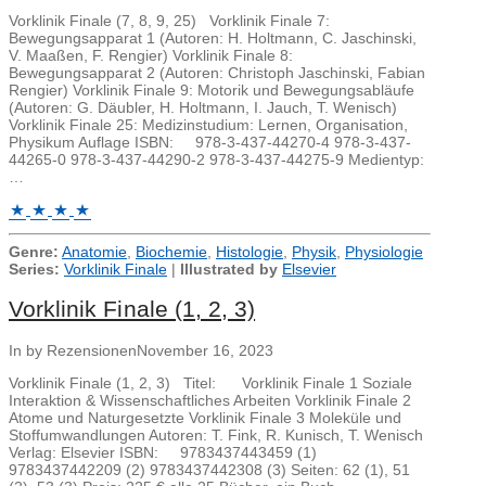
Vorklinik Finale (7, 8, 9, 25) Vorklinik Finale 7:
Bewegungsapparat 1 (Autoren: H. Holtmann, C. Jaschinski,
V. Maaßen, F. Rengier) Vorklinik Finale 8:
Bewegungsapparat 2 (Autoren: Christoph Jaschinski, Fabian
Rengier) Vorklinik Finale 9: Motorik und Bewegungsabläufe
(Autoren: G. Däubler, H. Holtmann, I. Jauch, T. Wenisch)
Vorklinik Finale 25: Medizinstudium: Lernen, Organisation,
Physikum Auflage ISBN: 978-3-437-44270-4 978-3-437-
44265-0 978-3-437-44290-2 978-3-437-44275-9 Medientyp:
…
Genre:
Anatomie
,
Biochemie
,
Histologie
,
Physik
,
Physiologie
Series:
Vorklinik Finale
|
Illustrated by
Elsevier
Vorklinik Finale (1, 2, 3)
In by Rezensionen
November 16, 2023
Vorklinik Finale (1, 2, 3) Titel: Vorklinik Finale 1 Soziale
Interaktion & Wissenschaftliches Arbeiten Vorklinik Finale 2
Atome und Naturgesetzte Vorklinik Finale 3 Moleküle und
Stoffumwandlungen Autoren: T. Fink, R. Kunisch, T. Wenisch
Verlag: Elsevier ISBN: 9783437443459 (1)
9783437442209 (2) 9783437442308 (3) Seiten: 62 (1), 51