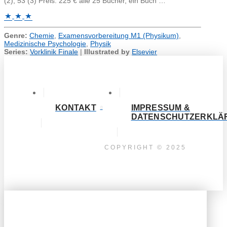
(2), 53 (3) Preis: 225 € alle 25 Bücher, ein Buch …
Genre:
Chemie
,
Examensvorbereitung M1 (Physikum)
,
Medizinische Psychologie
,
Physik
Series:
Vorklinik Finale
|
Illustrated by
Elsevier
KONTAKT
IMPRESSUM &
DATENSCHUTZERKLÄ
COPYRIGHT © 2025