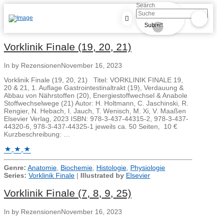
Search
Submit
Clear
Vorklinik Finale (19, 20, 21)
In by Rezensionen
November 16, 2023
Vorklinik Finale (19, 20, 21) Titel: VORKLINIK FINALE 19,
20 & 21, 1. Auflage Gastrointestinaltrakt (19), Verdauung &
Abbau von Nährstoffen (20), Energiestoffwechsel & Anabole
Stoffwechselwege (21) Autor: H. Holtmann, C. Jaschinski, R.
Rengier, N. Hebach, I. Jauch, T. Wenisch, M. Xi, V. Maaßen
Elsevier Verlag, 2023 ISBN: 978-3-437-44315-2, 978-3-437-
44320-6, 978-3-437-44325-1 jeweils ca. 50 Seiten, 10 €
Kurzbeschreibung: …
Genre:
Anatomie
,
Biochemie
,
Histologie
,
Physiologie
Series:
Vorklinik Finale
|
Illustrated by
Elsevier
Vorklinik Finale (7, 8, 9, 25)
In by Rezensionen
November 16, 2023