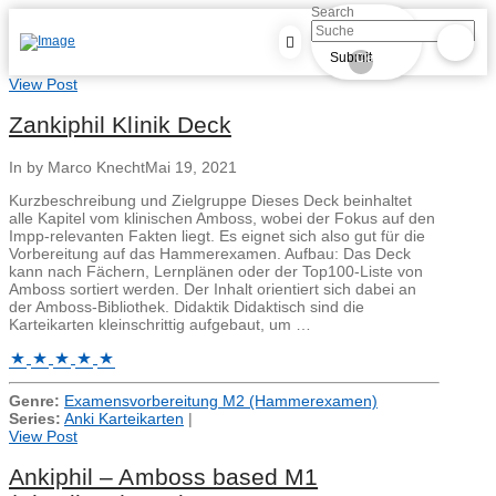
Search
Submit
Clear
View Post
Zankiphil Klinik Deck
In by Marco Knecht
Mai 19, 2021
Kurzbeschreibung und Zielgruppe Dieses Deck beinhaltet
alle Kapitel vom klinischen Amboss, wobei der Fokus auf den
Impp-relevanten Fakten liegt. Es eignet sich also gut für die
Vorbereitung auf das Hammerexamen. Aufbau: Das Deck
kann nach Fächern, Lernplänen oder der Top100-Liste von
Amboss sortiert werden. Der Inhalt orientiert sich dabei an
der Amboss-Bibliothek. Didaktik Didaktisch sind die
Karteikarten kleinschrittig aufgebaut, um …
Genre:
Examensvorbereitung M2 (Hammerexamen)
Series:
Anki Karteikarten
|
View Post
Ankiphil – Amboss based M1