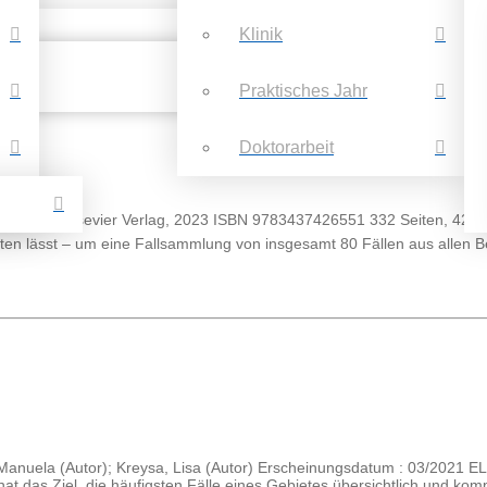
Klinik
Praktisches Jahr
Doktorarbeit
, S. Ophoven Elsevier Verlag, 2023 ISBN 9783437426551 332 Seiten, 
ten lässt – um eine Fallsammlung von insgesamt 80 Fällen aus allen Be
, Manuela (Autor); Kreysa, Lisa (Autor) Erscheinungsdatum : 03/2021
das Ziel, die häufigsten Fälle eines Gebietes übersichtlich und komp