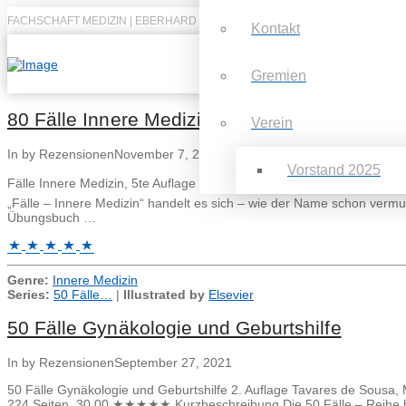
FACHSCHAFT MEDIZIN | EBERHARD KARLS UNIVERSITÄT TÜBINGEN
Kontakt
Gremien
80 Fälle Innere Medizin
Verein
In by Rezensionen
November 7, 2023
Vorstand 2025
Fälle Innere Medizin, 5te Auflage Autor: T. Pottgießer, E. Schorb
„Fälle – Innere Medizin“ handelt es sich – wie der Name schon vermu
Übungsbuch …
Genre:
Innere Medizin
Series:
50 Fälle…
|
Illustrated by
Elsevier
50 Fälle Gynäkologie und Geburtshilfe
In by Rezensionen
September 27, 2021
50 Fälle Gynäkologie und Geburtshilfe 2. Auflage Tavares de Sousa
224 Seiten, 30,00 ★★★★★ Kurzbeschreibung Die 50 Fälle – Reihe hat 