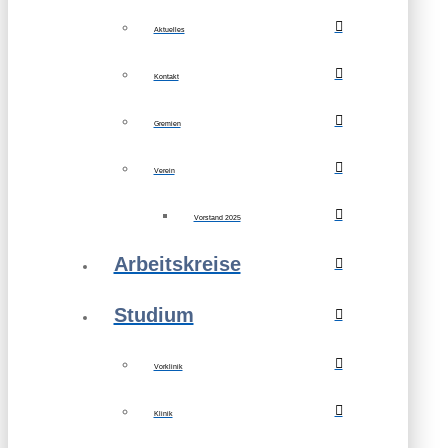
Aktuelles
Kontakt
Gremien
Verein
Vorstand 2025
Arbeitskreise
Studium
Vorklinik
Klinik