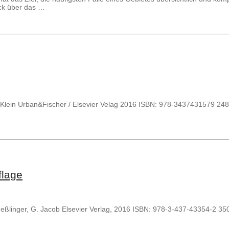
ick über das …
ld Klein Urban&Fischer / Elsevier Velag 2016 ISBN: 978-3437431579 24
flage
. Heßlinger, G. Jacob Elsevier Verlag, 2016 ISBN: 978-3-437-43354-2 35