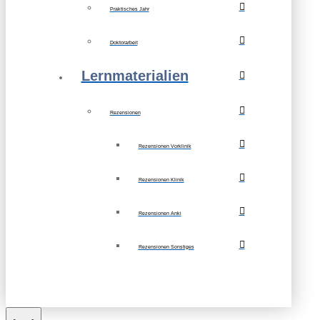
Praktisches Jahr
Doktorarbeit
Lernmaterialien
Rezensionen
Rezensionen Vorklinik
Rezensionen Klinik
Rezensionen Anki
Rezensionen Sonstiges