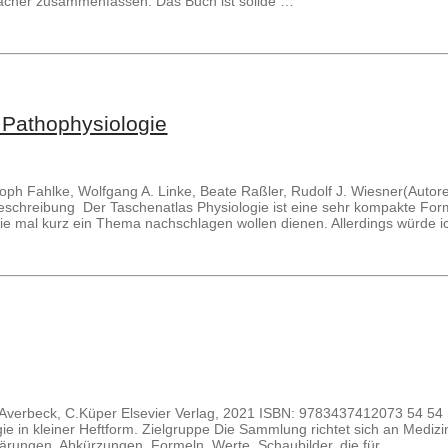
facher zusammenfassen. Das Buch ist solide …
 Pathophysiologie
oph Fahlke, Wolfgang A. Linke, Beate Raßler, Rudolf J. Wiesner(Autor
zbeschreibung Der Taschenatlas Physiologie ist eine sehr kompakte F
e, die mal kurz ein Thema nachschlagen wollen dienen. Allerdings würde
B. Averbeck, C.Küper Elsevier Verlag, 2021 ISBN: 9783437412073 54 
e in kleiner Heftform. Zielgruppe Die Sammlung richtet sich an Medizin
lärungen, Abkürzungen, Formeln, Werte, Schaubilder, die für …