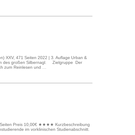
en) XXV, 471 Seiten 2022 | 3. Auflage Urban &
orm des großen Silbernagl. Zielgruppe Der
 ich zum Reinlesen und …
54 Seiten Preis 10,00€ ★★★★ Kurzbeschreibung
studierende im vorklinischen Studienabschnitt.