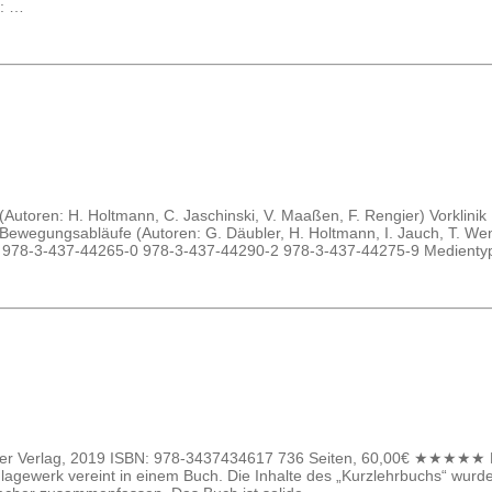
g: …
1 (Autoren: H. Holtmann, C. Jaschinski, V. Maaßen, F. Rengier) Vorklin
d Bewegungsabläufe (Autoren: G. Däubler, H. Holtmann, I. Jauch, T. Wen
 978-3-437-44265-0 978-3-437-44290-2 978-3-437-44275-9 Medienty
lsevier Verlag, 2019 ISBN: 978-3437434617 736 Seiten, 60,00€ ★★★★
lagewerk vereint in einem Buch. Die Inhalte des „Kurzlehrbuchs“ wurde