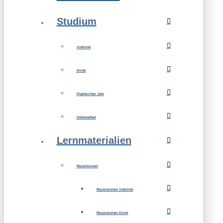
Studium
Vorklinik
Klinik
Praktisches Jahr
Doktorarbeit
Lernmaterialien
Rezensionen
Rezensionen Vorklinik
Rezensionen Klinik