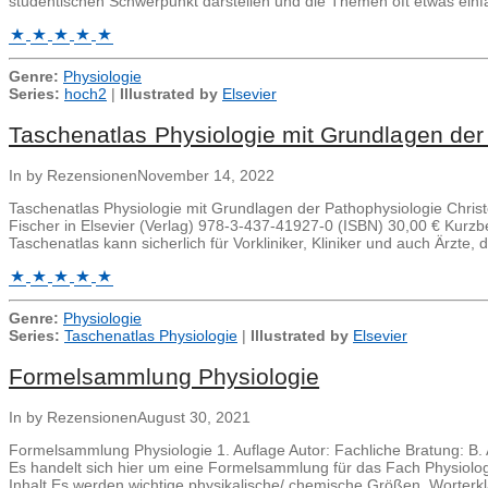
studentischen Schwerpunkt darstellen und die Themen oft etwas ein
Genre:
Physiologie
Series:
hoch2
|
Illustrated by
Elsevier
Taschenatlas Physiologie mit Grundlagen der
In by Rezensionen
November 14, 2022
Taschenatlas Physiologie mit Grundlagen der Pathophysiologie Christ
Fischer in Elsevier (Verlag) 978-3-437-41927-0 (ISBN) 30,00 € Kur
Taschenatlas kann sicherlich für Vorkliniker, Kliniker und auch Ärzt
Genre:
Physiologie
Series:
Taschenatlas Physiologie
|
Illustrated by
Elsevier
Formelsammlung Physiologie
In by Rezensionen
August 30, 2021
Formelsammlung Physiologie 1. Auflage Autor: Fachliche Bratung: 
Es handelt sich hier um eine Formelsammlung für das Fach Physiologi
Inhalt Es werden wichtige physikalische/ chemische Größen, Worterk