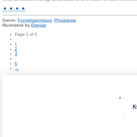
Genre:
Formelsammlung
,
Physiologie
Illustrated by
Elsevier
Page 1 of 5
1
2
3
...
5
→
K