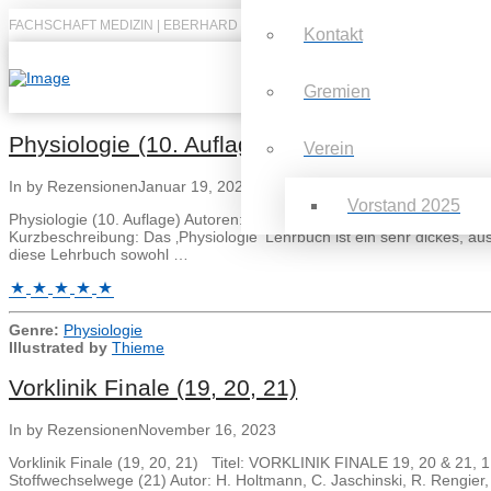
FACHSCHAFT MEDIZIN | EBERHARD KARLS UNIVERSITÄT TÜBINGEN
Kontakt
Gremien
Physiologie (10. Auflage)
Verein
In by Rezensionen
Januar 19, 2025
Vorstand 2025
Physiologie (10. Auflage) Autoren: Hans – Christian Pape Armin Kur
Kurzbeschreibung: Das ‚Physiologie‘ Lehrbuch ist ein sehr dickes, ausf
diese Lehrbuch sowohl …
Genre:
Physiologie
Illustrated by
Thieme
Vorklinik Finale (19, 20, 21)
In by Rezensionen
November 16, 2023
Vorklinik Finale (19, 20, 21) Titel: VORKLINIK FINALE 19, 20 & 21, 1
Stoffwechselwege (21) Autor: H. Holtmann, C. Jaschinski, R. Rengier