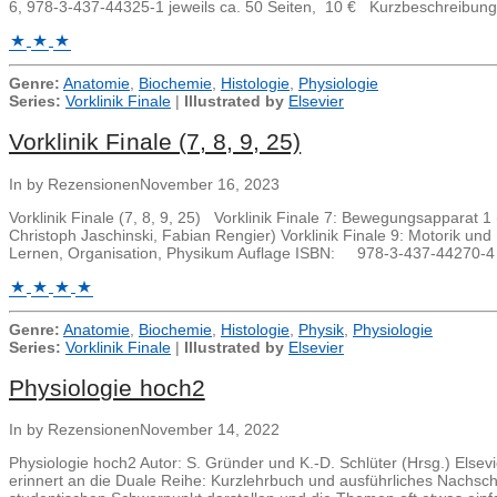
6, 978-3-437-44325-1 jeweils ca. 50 Seiten, 10 € Kurzbeschreibun
Genre:
Anatomie
,
Biochemie
,
Histologie
,
Physiologie
Series:
Vorklinik Finale
|
Illustrated by
Elsevier
Vorklinik Finale (7, 8, 9, 25)
In by Rezensionen
November 16, 2023
Vorklinik Finale (7, 8, 9, 25) Vorklinik Finale 7: Bewegungsapparat 
Christoph Jaschinski, Fabian Rengier) Vorklinik Finale 9: Motorik un
Lernen, Organisation, Physikum Auflage ISBN: 978-3-437-44270-4
Genre:
Anatomie
,
Biochemie
,
Histologie
,
Physik
,
Physiologie
Series:
Vorklinik Finale
|
Illustrated by
Elsevier
Physiologie hoch2
In by Rezensionen
November 14, 2022
Physiologie hoch2 Autor: S. Gründer und K.-D. Schlüter (Hrsg.) E
erinnert an die Duale Reihe: Kurzlehrbuch und ausführliches Nachsch