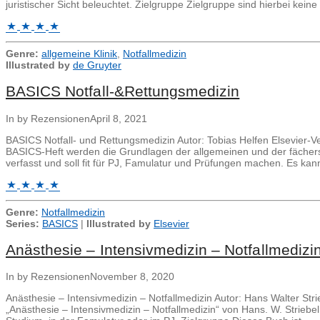
juristischer Sicht beleuchtet. Zielgruppe Zielgruppe sind hierbei kei
Genre:
allgemeine Klinik
,
Notfallmedizin
Illustrated by
de Gruyter
BASICS Notfall-&Rettungsmedizin
In by Rezensionen
April 8, 2021
BASICS Notfall- und Rettungsmedizin Autor: Tobias Helfen Elsevie
BASICS-Heft werden die Grundlagen der allgemeinen und der fächersp
verfasst und soll fit für PJ, Famulatur und Prüfungen machen. Es kann 
Genre:
Notfallmedizin
Series:
BASICS
|
Illustrated by
Elsevier
Anästhesie – Intensivmedizin – Notfallmedizi
In by Rezensionen
November 8, 2020
Anästhesie – Intensivmedizin – Notfallmedizin Autor: Hans Walter
„Anästhesie – Intensivmedizin – Notfallmedizin“ von Hans. W. Striebel 