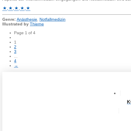
Genre:
Anästhesie
,
Notfallmedizin
Illustrated by
Thieme
Page 1 of 4
1
2
3
...
4
→
K