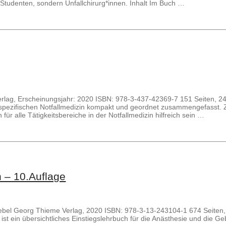
ne Studenten, sondern Unfallchirurg*innen. Inhalt Im Buch …
r-Verlag, Erscheinungsjahr: 2020 ISBN: 978-3-437-42369-7 151 Seiten
ezifischen Notfallmedizin kompakt und geordnet zusammengefasst. Zie
für alle Tätigkeitsbereiche in der Notfallmedizin hilfreich sein …
n – 10.Auflage
 Striebel Georg Thieme Verlag, 2020 ISBN: 978-3-13-243104-1 674 Se
ist ein übersichtliches Einstiegslehrbuch für die Anästhesie und die Geb