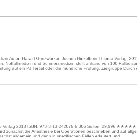
dizin Autor: Harald Genzwürker, Jochen Hinkelbein Thieme Verlag, 20
otfallmedizin und Schmerzmedizin stellt anhand von 100 Fallbeispiel
eitung auf ein PJ Tertial oder die mündliche Prüfung. Zielgruppe Durch
hieme Verlag 2018 ISBN: 978-3-13-242075-5 306 Seiten, 29,99€ ★★★★★
wird zunächst die Anästhesie bei Operationen beschrieben und auf all
nächst allgemein und dann in spezifischen Fällen erläutert und …