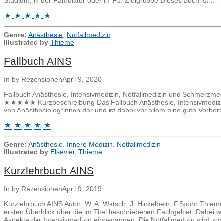
Studium, in der Famulatur oder im PJ. Zielgruppe Dieses Buch ist …
Genre:
Anästhesie
,
Notfallmedizin
Illustrated by
Thieme
Fallbuch AINS
In by Rezensionen
April 9, 2020
Fallbuch Anästhesie, Intensivmedizin, Notfallmedizin und Schmerzme
★★★★★ Kurzbeschreibung Das Fallbuch Anästhesie, Intensivmedizin, N
von Anästhesiolog*innen dar und ist dabei vor allem eine gute Vorber
Genre:
Anästhesie
,
Innere Medizin
,
Notfallmedizin
Illustrated by
Elsevier
,
Thieme
Kurzlehrbuch AINS
In by Rezensionen
April 9, 2019
Kurzlehrbuch AINS Autor: W. A. Wetsch, J. Hinkelbein, F.Spöhr T
ersten Überblick über die im Titel beschriebenen Fachgebiet. Dabei 
Aspekte der Intensivmedizin eingegangen. Die Notfallmedizin wird zu