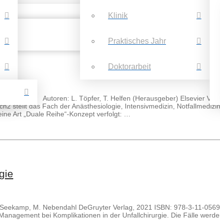
Klinik
Praktisches Jahr
Doktorarbeit
merztherapie Autoren: L. Töpfer, T. Helfen (Herausgeber) Elsevier Ver
tellt das Fach der Anästhesiologie, Intensivmedizin, Notfallmedizin
eine Art „Duale Reihe“-Konzept verfolgt: …
gie
: A. Seekamp, M. Nebendahl DeGruyter Verlag, 2021 ISBN: 978-3-11-0
agement bei Komplikationen in der Unfallchirurgie. Die Fälle werde