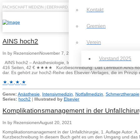
FACHSCHAFT MEDIZIN | EBERHARD KARLS UNIVERSITÄT TÜBINGEN
Kontakt
Gremien
AINS hoch2
Verein
In by Rezensionen
November 7, 2023
Vorstand 2025
AINS hoch2 – Anästhesiologie, Intensivmedizin, Notfallmedizin, Sch
416 Seiten, 42 € ★★★★ Kurzbeschreibung: Das Lehrbuch AINS hoch2 s
dar. Es gehört zur hoch2-Reihe des Elsevier-Verlages, die im Prinzip 
Genre:
Anästhesie
,
Intensivmedizin
,
Notfallmedizin
,
Schmerztherapie
Series:
hoch2
|
Illustrated by
Elsevier
Komplikationsmanagement in der Unfallchirur
In by Rezensionen
August 20, 2021
Komplikationsmanagement in der Unfallchirurgie, 1. Auflage Autor
Kurzbeschreibung In diesem Buch geht es um den Umgang und das Man