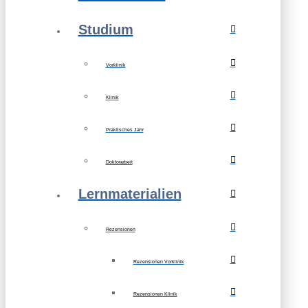
Studium
Vorklinik
Klinik
Praktisches Jahr
Doktorarbeit
Lernmaterialien
Rezensionen
Rezensionen Vorklinik
Rezensionen Klinik