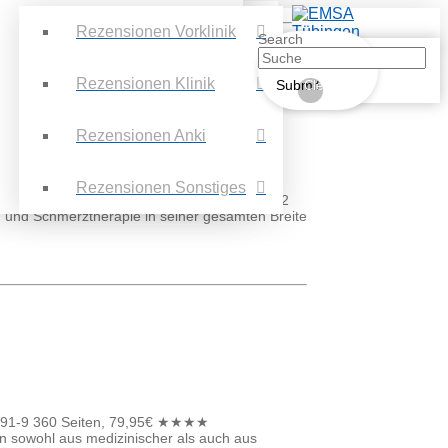
Rezensionen Vorklinik
Search
Rezensionen Klinik
Submit
Clear
Rezensionen Anki
Rezensionen Sonstiges
lag, 2023, 1.Auflage ISBN: 978-3-437-41291-2
 und Schmerztherapie in seiner gesamten Breite
56991-9 360 Seiten, 79,95€ ★★★★
n sowohl aus medizinischer als auch aus