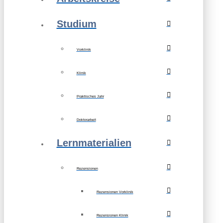
Studium
Vorklinik
Klinik
Praktisches Jahr
Doktorarbeit
Lernmaterialien
Rezensionen
Rezensionen Vorklinik
Rezensionen Klinik