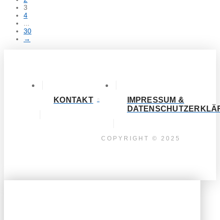
3
4
...
30
→
KONTAKT
IMPRESSUM &
DATENSCHUTZERKLÄ
COPYRIGHT © 2025