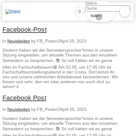
Search
Submit
Clear
Facebook-Post
In
Neuigkeiten
by FB_Poster2
April 25, 2023
Gestern haben wir die Semestersprecher*innen in unsere
Sitzung eingeladen, um aktuelle Themen aus den einzelnen
Semestern zu besprechen. 📚 So voll hätten wir es gerne
öfter im Fachschaftsraum!😁 Am 02.05. um 17:45 Uhr ist
Fachschaftsvorstellungsabend in der Crona. Dort könnt ihr
uns und unsere zahlreichen Arbeitskreise kennenlernen. Wir
freuen uns sehr, den ein oder anderen von euch dort zu
sehen!☺️ …
Facebook Post
In
Neuigkeiten
by FB_Poster2
April 25, 2023
Gestern haben wir die Semestersprecher*innen in unsere
Sitzung eingeladen, um aktuelle Themen aus den einzelnen
Semestern zu besprechen. 📚 So voll hätten wir es gerne
öfter im Fachschaftsraum!😁 Am 02.05. um 17:45 Uhr ist