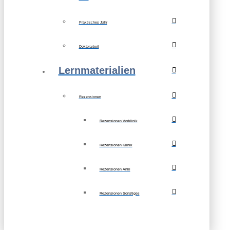
Praktisches Jahr
Doktorarbeit
Lernmaterialien
Rezensionen
Rezensionen Vorklinik
Rezensionen Klinik
Rezensionen Anki
Rezensionen Sonstiges