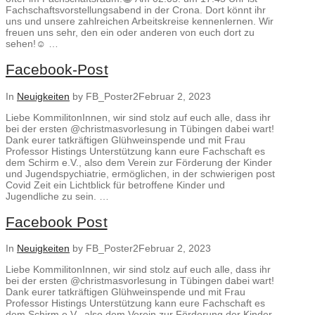
Fachschaftsvorstellungsabend in der Crona. Dort könnt ihr
uns und unsere zahlreichen Arbeitskreise kennenlernen. Wir
freuen uns sehr, den ein oder anderen von euch dort zu
sehen!☺️ …
Facebook-Post
In
Neuigkeiten
by FB_Poster2
Februar 2, 2023
Liebe KommilitonInnen, wir sind stolz auf euch alle, dass ihr
bei der ersten @christmasvorlesung in Tübingen dabei wart!
Dank eurer tatkräftigen Glühweinspende und mit Frau
Professor Histings Unterstützung kann eure Fachschaft es
dem Schirm e.V., also dem Verein zur Förderung der Kinder
und Jugendspychiatrie, ermöglichen, in der schwierigen post
Covid Zeit ein Lichtblick für betroffene Kinder und
Jugendliche zu sein. …
Facebook Post
In
Neuigkeiten
by FB_Poster2
Februar 2, 2023
Liebe KommilitonInnen, wir sind stolz auf euch alle, dass ihr
bei der ersten @christmasvorlesung in Tübingen dabei wart!
Dank eurer tatkräftigen Glühweinspende und mit Frau
Professor Histings Unterstützung kann eure Fachschaft es
dem Schirm e.V., also dem Verein zur Förderung der Kinder