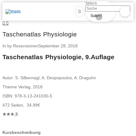
Search
Submit
Clear
Taschenatlas Physiologie
In by Rezensionen
September 28, 2018
Taschenatlas Physiologie, 9.Auflage
Autor:
S.
Silbernagl
, A.
Despopoulos
, A.
Draguhn
Thieme
Verlag,
2018
ISBN:
978-3-13-241030-5
472
Seiten,
34
,99
€
★★★,5
Kurzbeschreibung