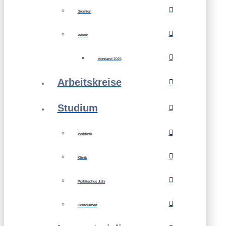
Gremien
Verein
Vorstand 2025
Arbeitskreise
Studium
Vorklinik
Klinik
Praktisches Jahr
Doktorarbeit