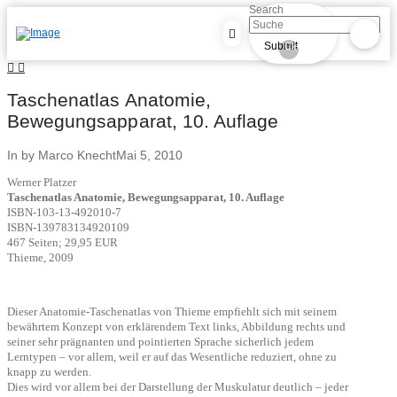
Search
Submit
Clear
Taschenatlas Anatomie,
Bewegungsapparat, 10. Auflage
In by Marco Knecht
Mai 5, 2010
Werner Platzer
Taschenatlas Anatomie, Bewegungsapparat, 10. Auflage
ISBN-103-13-492010-7
ISBN-139783134920109
467 Seiten; 29,95 EUR
Thieme, 2009
Dieser Anatomie-Taschenatlas von Thieme empfiehlt sich mit seinem
bewährtem Konzept von erklärendem Text links, Abbildung rechts und
seiner sehr prägnanten und pointierten Sprache sicherlich jedem
Lerntypen – vor allem, weil er auf das Wesentliche reduziert, ohne zu
knapp zu werden.
Dies wird vor allem bei der Darstellung der Muskulatur deutlich – jeder