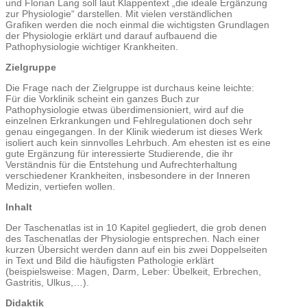
und Florian Lang soll laut Klappentext „die ideale Ergänzung
zur Physiologie“ darstellen. Mit vielen verständlichen
Grafiken werden die noch einmal die wichtigsten Grundlagen
der Physiologie erklärt und darauf aufbauend die
Pathophysiologie wichtiger Krankheiten.
Zielgruppe
Die Frage nach der Zielgruppe ist durchaus keine leichte:
Für die Vorklinik scheint ein ganzes Buch zur
Pathophysiologie etwas überdimensioniert, wird auf die
einzelnen Erkrankungen und Fehlregulationen doch sehr
genau eingegangen. In der Klinik wiederum ist dieses Werk
isoliert auch kein sinnvolles Lehrbuch. Am ehesten ist es eine
gute Ergänzung für interessierte Studierende, die ihr
Verständnis für die Entstehung und Aufrechterhaltung
verschiedener Krankheiten, insbesondere in der Inneren
Medizin, vertiefen wollen.
Inhalt
Der Taschenatlas ist in 10 Kapitel gegliedert, die grob denen
des Taschenatlas der Physiologie entsprechen. Nach einer
kurzen Übersicht werden dann auf ein bis zwei Doppelseiten
in Text und Bild die häufigsten Pathologie erklärt
(beispielsweise: Magen, Darm, Leber: Übelkeit, Erbrechen,
Gastritis, Ulkus,…).
Didaktik