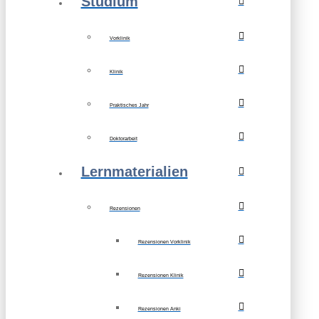
Studium
Vorklinik
Klinik
Praktisches Jahr
Doktorarbeit
Lernmaterialien
Rezensionen
Rezensionen Vorklinik
Rezensionen Klinik
Rezensionen Anki