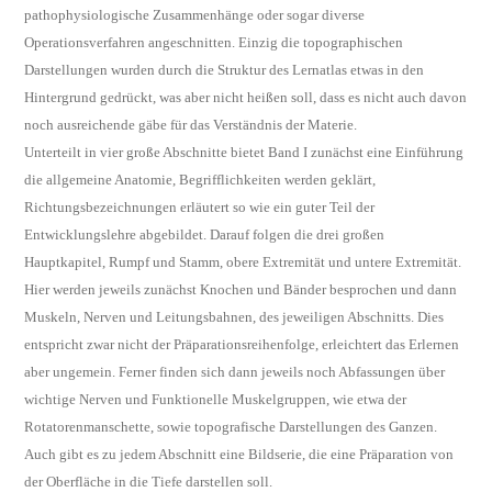
pathophysiologische Zusammenhänge oder sogar diverse
Operationsverfahren angeschnitten. Einzig die topographischen
Darstellungen wurden durch die Struktur des Lernatlas etwas in den
Hintergrund gedrückt, was aber nicht heißen soll, dass es nicht auch davon
noch ausreichende gäbe für das Verständnis der Materie.
Unterteilt in vier große Abschnitte bietet Band I zunächst eine Einführung
die allgemeine Anatomie, Begrifflichkeiten werden geklärt,
Richtungsbezeichnungen erläutert so wie ein guter Teil der
Entwicklungslehre abgebildet. Darauf folgen die drei großen
Hauptkapitel, Rumpf und Stamm, obere Extremität und untere Extremität.
Hier werden jeweils zunächst Knochen und Bänder besprochen und dann
Muskeln, Nerven und Leitungsbahnen, des jeweiligen Abschnitts. Dies
entspricht zwar nicht der Präparationsreihenfolge, erleichtert das Erlernen
aber ungemein. Ferner finden sich dann jeweils noch Abfassungen über
wichtige Nerven und Funktionelle Muskelgruppen, wie etwa der
Rotatorenmanschette, sowie topografische Darstellungen des Ganzen.
Auch gibt es zu jedem Abschnitt eine Bildserie, die eine Präparation von
der Oberfläche in die Tiefe darstellen soll.