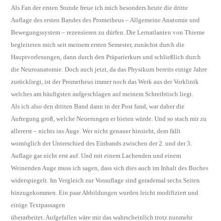
Als Fan der ersten Stunde freue ich mich besonders heute die dritte
Auflage des ersten Bandes des Prometheus – Allgemeine Anatomie und
Bewegungssystem – rezensieren zu dürfen. Die Lernatlanten von Thieme
begleiteten mich seit meinem ersten Semester, zunächst durch die
Hauptvorlesungen, dann durch den Präparierkurs und schließlich durch
die Neuroanatomie. Doch auch jetzt, da das Physikum bereits einige Jahre
zurückliegt, ist der Prometheus immer noch das Werk aus der Vorklinik
welches am häufigsten aufgeschlagen auf meinem Schreibtisch liegt.
Als ich also den dritten Band dann in der Post fand, war daher die
Aufregung groß, welche Neuerungen er bieten würde. Und so stach mir zu
allererst – nichts ins Auge. Wer nicht genauer hinsieht, dem fällt
womöglich der Unterschied des Einbands zwischen der 2. und der 3.
Auflage gar nicht erst auf. Und mit einem Lachenden und einem
Weinenden Auge muss ich sagen, dass sich dies auch im Inhalt des Buches
widerspiegelt. Im Vergleich zur Vorauflage sind gerademal sechs Seiten
hinzugekommen. Ein paar Abbildungen wurden leicht modifiziert und
einige Textpassagen
überarbeitet. Aufgefallen wäre mir das wahrscheinlich trotz nunmehr