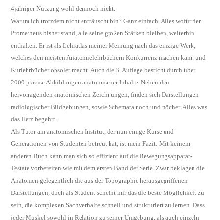
4jähriger Nutzung wohl dennoch nicht.
Warum ich trotzdem nicht enttäuscht bin? Ganz einfach. Alles wofür der
Prometheus bisher stand, alle seine großen Stärken bleiben, weiterhin
enthalten. Er ist als Lehratlas meiner Meinung nach das einzige Werk,
welches den meisten Anatomielehrbüchern Konkurrenz machen kann und
Kurlehrbücher obsolet macht. Auch die 3. Auflage besticht durch über
2000 präzise Abbildungen anatomischer Inhalte. Neben den
hervorragenden anatomischen Zeichnungen, finden sich Darstellungen
radiologischer Bildgebungen, sowie Schemata noch und nöcher. Alles was
das Herz begehrt.
Als Tutor am anatomischen Institut, der nun einige Kurse und
Generationen von Studenten betreut hat, ist mein Fazit: Mit keinem
anderen Buch kann man sich so effizient auf die Bewegungsapparat-
Testate vorbereiten wie mit dem ersten Band der Serie. Zwar beklagen die
Anatomen gelegentlich die aus der Topographie herausgegriffenen
Darstellungen, doch als Student scheint mir das die beste Möglichkeit zu
sein, die komplexen Sachverhalte schnell und strukturiert zu lernen. Dass
jeder Muskel sowohl in Relation zu seiner Umgebung, als auch einzeln