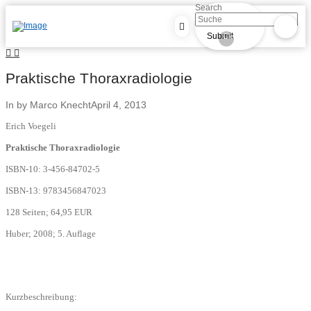
Search
Submit
Clear
Praktische Thoraxradiologie
In by Marco Knecht
April 4, 2013
Erich Voegeli
Praktische Thoraxradiologie
ISBN-10:
3-456-84702-5
ISBN-13:
9783456847023
128 Seiten; 64,95 EUR
Huber; 2008; 5. Auflage
Kurzbeschreibung: