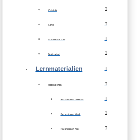
Vorklinik
Klinik
Praktisches Jahr
Doktorarbeit
Lernmaterialien
Rezensionen
Rezensionen Vorklinik
Rezensionen Klinik
Rezensionen Anki