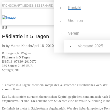
FACHSCHAFT MEDIZIN | EBERHARD KARLS UNIVERSITÄT TÜBINGEN
Kontakt
Gremien
Verein
Pädiatrie in 5 Tagen
In by Marco Knecht
April 18, 2010
Vorstand 2025
B. Kargers, N. Wagner
Pädiatrie in 5 Tagen
ISBN13: 9783642015670
360 Seiten; 24,95 EUR
Springer, 2010
“Pädiatrie in 5 Tagen” stellt ein kompaktes, ausreichend ausführliches Werk dar
vermittelt wird.
Das Buch ist nicht nur nach thematischen Kapitel gegliedert, sondern auch nach L
anspruchsvoller sind. Dies erlaubt dem Studenten eine sinnvolle Aufteilung in 
Der Inhalt ist meist in Stichwörtern abgehandelt. Wer also lieber langwierige Text