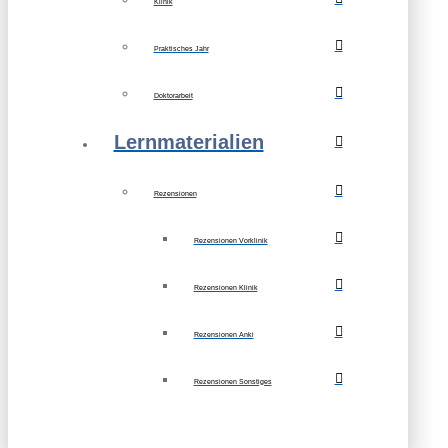
Klinik
Praktisches Jahr
Doktorarbeit
Lernmaterialien
Rezensionen
Rezensionen Vorklinik
Rezensionen Klinik
Rezensionen Anki
Rezensionen Sonstiges