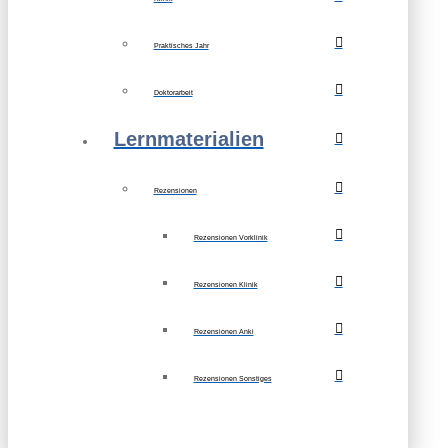
Praktisches Jahr
Doktorarbeit
Lernmaterialien
Rezensionen
Rezensionen Vorklinik
Rezensionen Klinik
Rezensionen Anki
Rezensionen Sonstiges