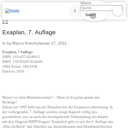
Search
Submit
Clear
Exaplan, 7. Auflage
In by Marco Knecht
Januar 17, 2011
Exaplan, 7 Auflage
ISBN: 103-437-42464-5
ISBN: 139783437424649
2904 Seiten; 186 EUR
Elsevier, 2010
Horror vor dem Hammerexamen? – Dann ist Exaplan genau das
Richtige!
Schon seit 1995 hilft uns der Klassiker bei der Examensvorbereitung. In
der vorliegenden 7. Auflage wurden einige Kapitel völlig neu
geschrieben, neu ist auch die durchgehende Verknüpfung des Inhalts
mit den Original-IMPP-Fragen! Zusätzlich gibt es seit der 6. Auflage das
„Plus im Buch“ mit Tabellen zur Arzneitherapie und fremdsprachlichen