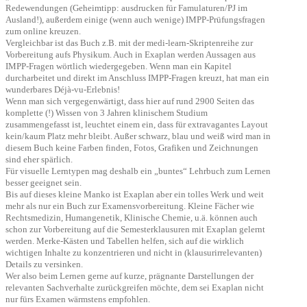
Redewendungen (Geheimtipp: ausdrucken für Famulaturen/PJ im
Ausland!), außerdem einige (wenn auch wenige) IMPP-Prüfungsfragen
zum online kreuzen.
Vergleichbar ist das Buch z.B. mit der medi-learn-Skriptenreihe zur
Vorbereitung aufs Physikum. Auch in Exaplan werden Aussagen aus
IMPP-Fragen wörtlich wiedergegeben. Wenn man ein Kapitel
durcharbeitet und direkt im Anschluss IMPP-Fragen kreuzt, hat man ein
wunderbares Déjà-vu-Erlebnis!
Wenn man sich vergegenwärtigt, dass hier auf rund 2900 Seiten das
komplette (!) Wissen von 3 Jahren klinischem Studium
zusammengefasst ist, leuchtet einem ein, dass für extravagantes Layout
kein/kaum Platz mehr bleibt. Außer schwarz, blau und weiß wird man in
diesem Buch keine Farben finden, Fotos, Grafiken und Zeichnungen
sind eher spärlich.
Für visuelle Lerntypen mag deshalb ein „buntes“ Lehrbuch zum Lernen
besser geeignet sein.
Bis auf dieses kleine Manko ist Exaplan aber ein tolles Werk und weit
mehr als nur ein Buch zur Examensvorbereitung. Kleine Fächer wie
Rechtsmedizin, Humangenetik, Klinische Chemie, u.ä. können auch
schon zur Vorbereitung auf die Semesterklausuren mit Exaplan gelernt
werden. Merke-Kästen und Tabellen helfen, sich auf die wirklich
wichtigen Inhalte zu konzentrieren und nicht in (klausurirrelevanten)
Details zu versinken.
Wer also beim Lernen gerne auf kurze, prägnante Darstellungen der
relevanten Sachverhalte zurückgreifen möchte, dem sei Exaplan nicht
nur fürs Examen wärmstens empfohlen.