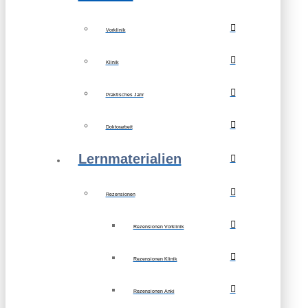
Vorklinik
Klinik
Praktisches Jahr
Doktorarbeit
Lernmaterialien
Rezensionen
Rezensionen Vorklinik
Rezensionen Klinik
Rezensionen Anki