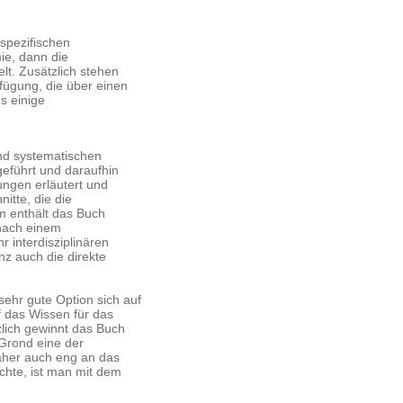
spezifischen
ie, dann die
lt. Zusätzlich stehen
ügung, die über einen
s einige
und systematischen
geführt und daraufhin
lungen erläutert und
itte, die die
m enthält das Buch
 nach einem
 interdisziplinären
z auch die direkte
sehr gute Option sich auf
f das Wissen für das
zlich gewinnt das Buch
 Grond eine der
daher auch eng an das
hte, ist man mit dem