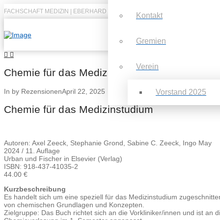
FACHSCHAFT MEDIZIN | EBERHARD KARLS UNIVERSITÄT TÜBINGEN
Kontakt
Gremien
Verein
Chemie für das Medizinstudium
In by Rezensionen
April 22, 2025
Vorstand 2025
Chemie für das Medizinstudium
Autoren: Axel Zeeck, Stephanie Grond, Sabine C. Zeeck, Ingo May
2024 / 11. Auflage
Urban und Fischer in Elsevier (Verlag)
ISBN: 918-437-41035-2
44.00 €
Kurzbeschreibung
Es handelt sich um eine speziell für das Medizinstudium zugeschni
von chemischen Grundlagen und Konzepten.
Zielgruppe: Das Buch richtet sich an die Vorkliniker/innen und ist an d