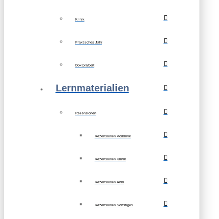
Klinik
Praktisches Jahr
Doktorarbeit
Lernmaterialien
Rezensionen
Rezensionen Vorklinik
Rezensionen Klinik
Rezensionen Anki
Rezensionen Sonstiges