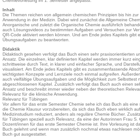
Chemievorlesung im 1. Semester angepasst.
Inhalt
Die Themen reichen von allgemein chemischen Prinzipien bis hin zur 
Anwendung in der Medizin. Dabei wird zunächst die Allgemeine Chem
Anorganische und zuletzt die Organische Chemie ausführlich behande
auch Lösungsvideos zu bestimmten Aufgaben und Versuchen zur Verf
QR-Code aktiviert werden können. Und am Ende jedes Kapitels gibt e
Übungsaufgaben zu beantworten.
Didaktik
Didaktisch gesehen verfolgt das Buch einen sehr praxisorientierten 
Ansatz. Die einzelnen, klar definierten Kapitel werden immer kurz ein
schrittweise durch Text, in klarer und einfacher Sprache, und Darstel
visualisiert. Am Ende jedes Kapitels gibt es zusammenfassende Abschn
wichtigsten Konzepte und Lernziele noch einmal aufgreifen. Außerde
auch vielfältige Übungsaufgaben und die Möglichkeit zum Selbsttest
abgeschlossenen Kapitel. Zusätzlich verfolgt das Buch auch einen sehr
Ansatz und beschreibt immer wieder neben der theoretischen Relevan
Relevanz für die klinische Anwendung.
Relevanz für Tübingen
Vor allem für das erste Semester Chemie sehe ich das Buch als eine 
die Chemie Klausur vorzubereiten, da sich das Buch eben wirklich au
Medizinstudium reduziert, anders als reguläre Chemie Bücher. Zusät
für Tübingen speziell auch Relevanz, da eine der Autorinnen Frau S.
Dozent/innen für das erste Semester Chemie ist. Ihre Vorlesung ist 
Buch gelehnt und wenn man zusätzlich nochmal etwas nachlesen möc
Buch gut ausgestattet.