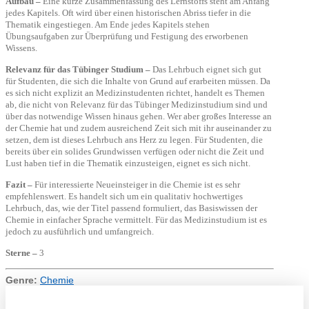
Aufbau –
Eine kurze Zusammenfassung des Lernstoffs steht am Anfang
jedes Kapitels. Oft wird über einen historischen Abriss tiefer in die
Thematik eingestiegen. Am Ende jedes Kapitels stehen
Übungsaufgaben zur Überprüfung und Festigung des erworbenen
Wissens.
Relevanz für das Tübinger Studium –
Das Lehrbuch eignet sich gut
für Studenten, die sich die Inhalte von Grund auf erarbeiten müssen. Da
es sich nicht explizit an Medizinstudenten richtet, handelt es Themen
ab, die nicht von Relevanz für das Tübinger Medizinstudium sind und
über das notwendige Wissen hinaus gehen. Wer aber großes Interesse an
der Chemie hat und zudem ausreichend Zeit sich mit ihr auseinander zu
setzen, dem ist dieses Lehrbuch ans Herz zu legen. Für Studenten, die
bereits über ein solides Grundwissen verfügen oder nicht die Zeit und
Lust haben tief in die Thematik einzusteigen, eignet es sich nicht.
Fazit –
Für interessierte Neueinsteiger in die Chemie ist es sehr
empfehlenswert. Es handelt sich um ein qualitativ hochwertiges
Lehrbuch, das, wie der Titel passend formuliert, das Basiswissen der
Chemie in einfacher Sprache vermittelt. Für das Medizinstudium ist es
jedoch zu ausführlich und umfangreich.
Sterne –
3
Genre:
Chemie