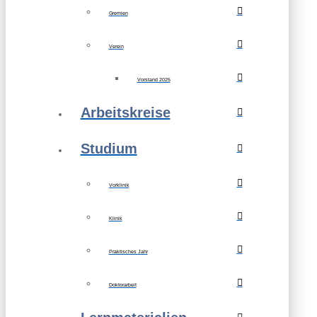
Gremien
Verein
Vorstand 2025
Arbeitskreise
Studium
Vorklinik
Klinik
Praktisches Jahr
Doktorarbeit