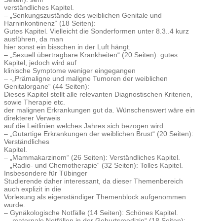
verständliches Kapitel.
– „Senkungszustände des weiblichen Genitale und
Harninkontinenz“ (18 Seiten):
Gutes Kapitel. Vielleicht die Sonderformen unter 8.3..4 kurz
ausführen, da man
hier sonst ein bisschen in der Luft hängt.
– „Sexuell übertragbare Krankheiten“ (20 Seiten): gutes
Kapitel, jedoch wird auf
klinische Symptome weniger eingegangen
– -„Prämaligne und maligne Tumoren der weiblichen
Genitalorgane“ (44 Seiten):
Dieses Kapitel stellt alle relevanten Diagnostischen Kriterien,
sowie Therapie etc.
der malignen Erkrankungen gut da. Wünschenswert wäre ein
direkterer Verweis
auf die Leitlinien welches Jahres sich bezogen wird.
– „Gutartige Erkrankungen der weiblichen Brust“ (20 Seiten):
Verständliches
Kapitel.
– „Mammakarzinom“ (26 Seiten): Verständliches Kapitel.
– „Radio- und Chemotherapie“ (32 Seiten): Tolles Kapitel.
Insbesondere für Tübinger
Studierende daher interessant, da dieser Themenbereich
auch explizit in die
Vorlesung als eigenständiger Themenblock aufgenommen
wurde.
– Gynäkologische Notfälle (14 Seiten): Schönes Kapitel.
– „maternale Notfällen in der Geburtsmedizin“ (18 Seiten):