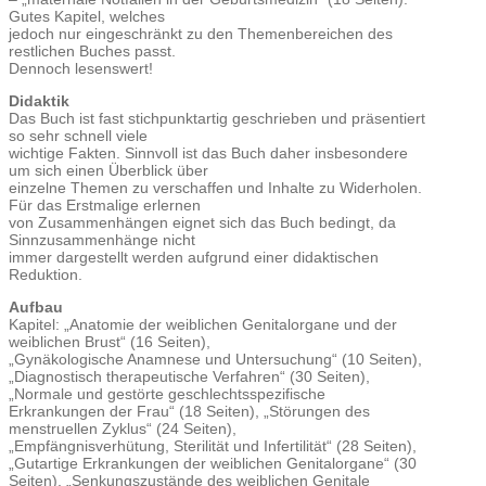
Gutes Kapitel, welches
jedoch nur eingeschränkt zu den Themenbereichen des
restlichen Buches passt.
Dennoch lesenswert!
Didaktik
Das Buch ist fast stichpunktartig geschrieben und präsentiert
so sehr schnell viele
wichtige Fakten. Sinnvoll ist das Buch daher insbesondere
um sich einen Überblick über
einzelne Themen zu verschaffen und Inhalte zu Widerholen.
Für das Erstmalige erlernen
von Zusammenhängen eignet sich das Buch bedingt, da
Sinnzusammenhänge nicht
immer dargestellt werden aufgrund einer didaktischen
Reduktion.
Aufbau
Kapitel: „Anatomie der weiblichen Genitalorgane und der
weiblichen Brust“ (16 Seiten),
„Gynäkologische Anamnese und Untersuchung“ (10 Seiten),
„Diagnostisch therapeutische Verfahren“ (30 Seiten),
„Normale und gestörte geschlechtsspezifische
Erkrankungen der Frau“ (18 Seiten), „Störungen des
menstruellen Zyklus“ (24 Seiten),
„Empfängnisverhütung, Sterilität und Infertilität“ (28 Seiten),
„Gutartige Erkrankungen der weiblichen Genitalorgane“ (30
Seiten), „Senkungszustände des weiblichen Genitale