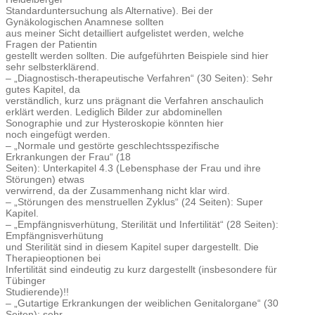
Standarduntersuchung als Alternative). Bei der
Gynäkologischen Anamnese sollten
aus meiner Sicht detailliert aufgelistet werden, welche
Fragen der Patientin
gestellt werden sollten. Die aufgeführten Beispiele sind hier
sehr selbsterklärend.
– „Diagnostisch-therapeutische Verfahren“ (30 Seiten): Sehr
gutes Kapitel, da
verständlich, kurz uns prägnant die Verfahren anschaulich
erklärt werden. Lediglich Bilder zur abdominellen
Sonographie und zur Hysteroskopie könnten hier
noch eingefügt werden.
– „Normale und gestörte geschlechtsspezifische
Erkrankungen der Frau“ (18
Seiten): Unterkapitel 4.3 (Lebensphase der Frau und ihre
Störungen) etwas
verwirrend, da der Zusammenhang nicht klar wird.
– „Störungen des menstruellen Zyklus“ (24 Seiten): Super
Kapitel.
– „Empfängnisverhütung, Sterilität und Infertilität“ (28 Seiten):
Empfängnisverhütung
und Sterilität sind in diesem Kapitel super dargestellt. Die
Therapieoptionen bei
Infertilität sind eindeutig zu kurz dargestellt (insbesondere für
Tübinger
Studierende)!!
– „Gutartige Erkrankungen der weiblichen Genitalorgane“ (30
Seiten): sehr