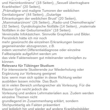
und Harninkontinenz“ (18 Seiten), „Sexuell übertragbare
Krankheiten“ (20 Seiten),
„Prämaligne und maligne Tumoren der weiblichen
Genitalorgane“ (44 Seiten), „Gutartige
Erkrankungen der weiblichen Brust“ (20 Seiten),
„Mammakarzinom“ (26 Seiten), „Radio-und Chemotherapie“
(32 Seiten). Gynäkologische Notfälle (14 Seiten), „maternale
Notfällen in der Geburtsmedizin“ (18 Seiten).
Vereinzelte Infokästchen. Sinnvolle Graphiken und Bilder.
Persönlich hätte ich mir noch
mehr gewünscht die einzelnen Erkrankungen besser
gegeneinander abzugrenzen, z.B.
indem vermehrt Differentialdiagnose oder einzelne
Fallbeispiele aufgeführt werden um
das viele Faktenwissen gut miteinander verknüpfen zu
können.
Relevanz für Tübinger Studium
Für interessierte Studierende zur Wiederholung oder
Ergänzung zur Vorlesung geeignet
bzw. wenn man sich später in diese Richtung weiter
ausbilden lassen möchte. Das Buch
ist in vielen Bereich umfangreicher als Vorlesung. Für die
Klausur Gyn reicht jedoch die
Vorlesung und andere Lehrmaterialien aus. Zudem werden
einzelne Themen nicht
grundlegend im Zusammenhang erklärt, sondern
Stichpunktartig als Fakten präsentiert
und lediglich hin und wieder auf andere Krankheitsbilder