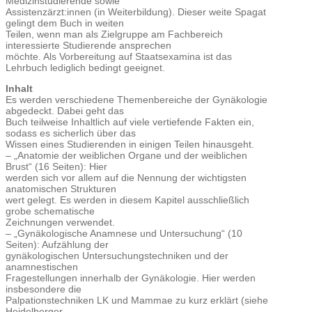
Medizinstudierende sowie
Assistenzärzt:innen (in Weiterbildung). Dieser weite Spagat
gelingt dem Buch in weiten
Teilen, wenn man als Zielgruppe am Fachbereich
interessierte Studierende ansprechen
möchte. Als Vorbereitung auf Staatsexamina ist das
Lehrbuch lediglich bedingt geeignet.
Inhalt
Es werden verschiedene Themenbereiche der Gynäkologie
abgedeckt. Dabei geht das
Buch teilweise Inhaltlich auf viele vertiefende Fakten ein,
sodass es sicherlich über das
Wissen eines Studierenden in einigen Teilen hinausgeht.
– „Anatomie der weiblichen Organe und der weiblichen
Brust“ (16 Seiten): Hier
werden sich vor allem auf die Nennung der wichtigsten
anatomischen Strukturen
wert gelegt. Es werden in diesem Kapitel ausschließlich
grobe schematische
Zeichnungen verwendet.
– „Gynäkologische Anamnese und Untersuchung“ (10
Seiten): Aufzählung der
gynäkologischen Untersuchungstechniken und der
anamnestischen
Fragestellungen innerhalb der Gynäkologie. Hier werden
insbesondere die
Palpationstechniken LK und Mammae zu kurz erklärt (siehe
Heidelberger