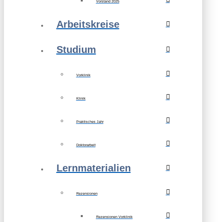
Vorstand 2025
Arbeitskreise
Studium
Vorklinik
Klinik
Praktisches Jahr
Doktorarbeit
Lernmaterialien
Rezensionen
Rezensionen Vorklinik