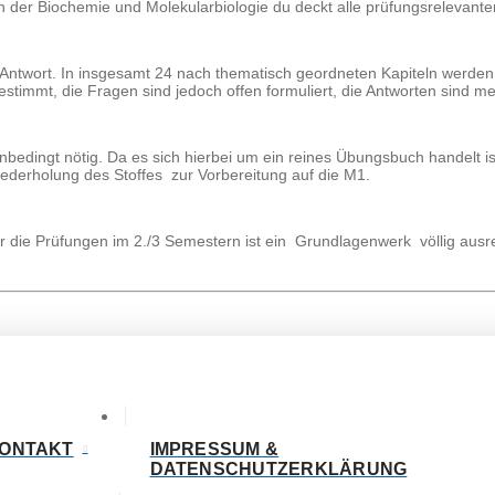
n der Biochemie und Molekularbiologie du deckt alle prüfungsrelevante
 Antwort. In insgesamt 24 nach thematisch geordneten Kapiteln werde
stimmt, die Fragen sind jedoch offen formuliert, die Antworten sind meis
 unbedingt nötig. Da es sich hierbei um ein reines Übungsbuch handelt 
iederholung des Stoffes zur Vorbereitung auf die M1.
r die Prüfungen im 2./3 Semestern ist ein Grundlagenwerk völlig ausr
ONTAKT
IMPRESSUM &
DATENSCHUTZERKLÄRUNG