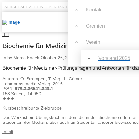
FACHSCHAFT MEDIZIN | EBERHARD KARLS UNIVERSITÄT TÜBINGEN
Kontakt
Gremien
Verein
Biochemie für Mediziner, 1.Auflage
In by Marco Knecht
Oktober 26, 2017
Vorstand 2025
Biochemie für Mediziner-Prüfungsfragen und Antworten für d
Autoren: O. Strompen; T. Vogt; L. Cömer
Lehmanns media Verlag ,2016
ISBN:
978-3-86541-840-1
153 Seiten, 14,95€
★★★
Kurzbeschreibung/ Zielgruppe
Das Werk ist ein Übungsbuch mit dem die in der Biochemie erlernten S
Studenten der Medizin, aber auch an Studenten anderer biowissenscha
Inhalt