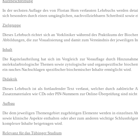
Kurzbeschreibung
In der sechsten Auflage des von Florian Horn verfassten Lehrbuchs werden detai
sich besonders durch einen umgänglichen, nachvollziehbaren Schreibstil sowie 
Zielgruppe
Dieses Lehrbuch richtet sich an Vorkliniker während des Praktikums der Biochemi
Abbildungen, die zur Visualisierung und damit zum Verständnis der jeweiligen In
Inhalt
Die Kapitelaufteilung hat sich im Vergleich zur Vorauflage durch Hinzunahm
molekularbiologische Themen sowie zytologische und organspezifische biochemis
ein rasches Nachschlagen spezifischer biochemischer Inhalte ermöglicht wird.
Didaktik
Dieses Lehrbuch ist als fortlaufender Text verfasst, welcher durch zahlreiche 
Zusatzmaterialen wie CDs oder PIN-Nummern zur Online-Überprüfung sind nicht 
Aufbau
Die dem jeweiligen Themengebiet zugehörigen Elemente werden in einzelnen Abs
sowie klinische Aspekte enthalten oder aber zum anderen wichtige Schlussfolger
komplexer Inhalte beigetragen wird.
Relevanz für das Tübinger Studium