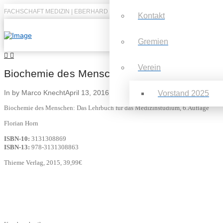
FACHSCHAFT MEDIZIN | EBERHARD KARLS UNIVERSITÄT TÜBINGEN
Kontakt
Gremien
Verein
Biochemie des Menschen: Das Lehrbuch für d
In by Marco Knecht
April 13, 2016
Vorstand 2025
Biochemie des Menschen: Das Lehrbuch für das Medizinstudium, 6.Auflage
Florian Horn
ISBN-10:
3131308869
ISBN-13:
978-3131308863
Thieme Verlag, 2015, 39,99€