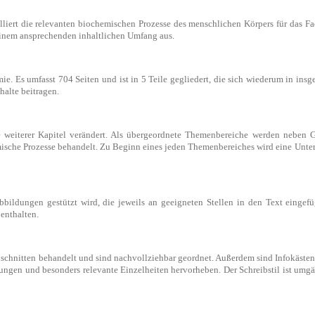
lliert die relevanten biochemischen Prozesse des menschlichen Körpers für das F
einem ansprechenden inhaltlichen Umfang aus.
e. Es umfasst 704 Seiten und ist in 5 Teile gegliedert, die sich wiederum in insg
halte beitragen.
e weiterer Kapitel verändert. Als übergeordnete Themenbereiche werden neben 
che Prozesse behandelt. Zu Beginn eines jeden Themenbereiches wird eine Untergl
Abbildungen gestützt wird, die jeweils an geeigneten Stellen in den Text eingefü
enthalten.
chnitten behandelt und sind nachvollziehbar geordnet. Außerdem sind Infokästen
ungen und besonders relevante Einzelheiten hervorheben. Der Schreibstil ist umg