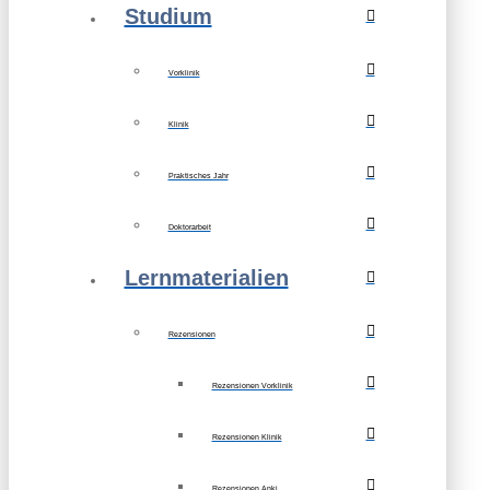
Studium
Vorklinik
Klinik
Praktisches Jahr
Doktorarbeit
Lernmaterialien
Rezensionen
Rezensionen Vorklinik
Rezensionen Klinik
Rezensionen Anki