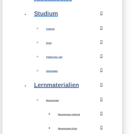
Studium
Vorklinik
Klinik
Praktisches Jahr
Doktorarbeit
Lernmaterialien
Rezensionen
Rezensionen Vorklinik
Rezensionen Klinik