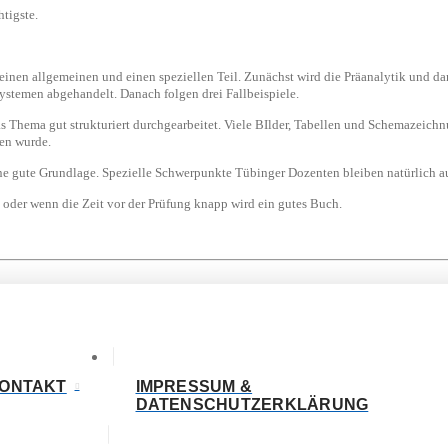
tigste.
einen allgemeinen und einen speziellen Teil. Zunächst wird die Präanalytik und da
ystemen abgehandelt. Danach folgen drei Fallbeispiele.
s Thema gut strukturiert durchgearbeitet. Viele BIlder, Tabellen und Schemazeich
hen wurde.
ine gute Grundlage. Spezielle Schwerpunkte Tübinger Dozenten bleiben natürlich a
n oder wenn die Zeit vor der Prüfung knapp wird ein gutes Buch.
ONTAKT
IMPRESSUM &
DATENSCHUTZERKLÄRUNG