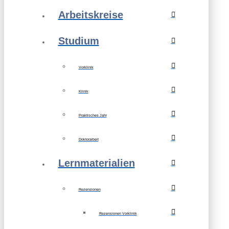
Arbeitskreise
Studium
Vorklinik
Klinik
Praktisches Jahr
Doktorarbeit
Lernmaterialien
Rezensionen
Rezensionen Vorklinik