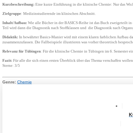
Kurzbeschreibung:
Eine kurze Einführung in die klinische Chemie: Nur das Wich
Zielgruppe
: Medizinstudierende im klinischen Abschnitt.
Inhalt/Aufbau:
Wie alle Bücher in der BASICS-Reihe ist das Buch zweigeteilt in 
Teil wird dann die Diagnostik nach Stoffklassen und die Diagnostik nach Organs
Didaktik:
In bewährter Basics-Manier wird mit einem klaren farblichen Aufbau da
zusammenzufassen. Die Fallbeispiele illustrieren was vorher theoretisch besproc
Relevanz für Tübingen
: Für die klinische Chemie in Tübingen im 6. Semester e
Fazit:
Für alle die sich einen ersten Überblick über das Thema verschaffen wolle
Sterne: 3/5
Genre:
Chemie
K