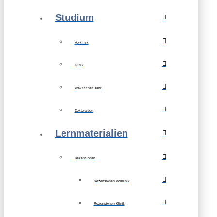
Studium
Vorklinik
Klinik
Praktisches Jahr
Doktorarbeit
Lernmaterialien
Rezensionen
Rezensionen Vorklinik
Rezensionen Klinik