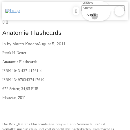
Search
Submit
Clear
Anatomie Flashcards
In by Marco Knecht
August 5, 2011
Frank H. Netter
Anatomie Flashcards
ISBN-10:
3-437-41761-4
ISBN-13:
9783437417610
672 Seiten; 34,95 EUR
Elsevier, 2011
Die Box „Netter´s Flashcards Anatomy –
Latin Nomenclature“ ist
verhältnismäßig klein und voll gepackt mit Karteikarten. Dies macht es