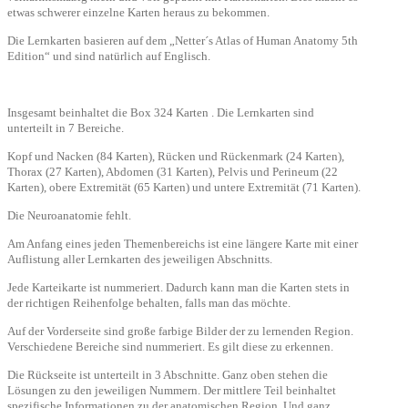
etwas schwerer einzelne Karten heraus zu bekommen.
Die Lernkarten basieren auf dem „Netter´s Atlas of Human Anatomy 5th
Edition“ und sind natürlich auf Englisch.
Insgesamt beinhaltet die Box 324 Karten . Die Lernkarten sind
unterteilt in 7 Bereiche.
Kopf und Nacken (84 Karten), Rücken und Rückenmark (24 Karten),
Thorax (27 Karten), Abdomen (31 Karten), Pelvis und Perineum (22
Karten), obere Extremität (65 Karten) und untere Extremität (71 Karten).
Die Neuroanatomie fehlt.
Am Anfang eines jeden Themenbereichs ist eine längere Karte mit einer
Auflistung aller Lernkarten des jeweiligen Abschnitts.
Jede Karteikarte ist nummeriert. Dadurch kann man die Karten stets in
der richtigen Reihenfolge behalten, falls man das möchte.
Auf der Vorderseite sind große farbige Bilder der zu lernenden Region.
Verschiedene Bereiche sind nummeriert. Es gilt diese zu erkennen.
Die Rückseite ist unterteilt in 3 Abschnitte. Ganz oben stehen die
Lösungen zu den jeweiligen Nummern. Der mittlere Teil beinhaltet
spezifische Informationen zu der anatomischen Region. Und ganz