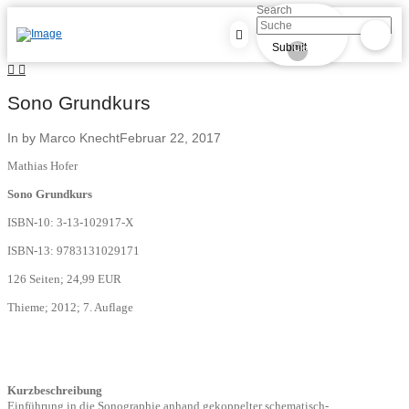
Search
Submit
Clear
Sono Grundkurs
In by Marco Knecht
Februar 22, 2017
Mathias Hofer
Sono Grundkurs
ISBN-10:
3-13-102917-X
ISBN-13:
9783131029171
126 Seiten; 24,99 EUR
Thieme; 2012; 7. Auflage
Kurzbeschreibung
Einführung in die Sonographie anhand gekoppelter schematisch-