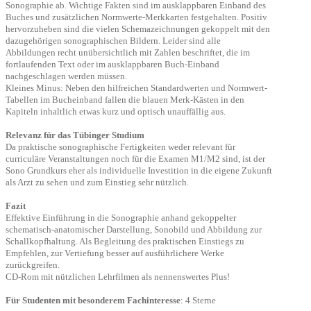
Sonographie ab. Wichtige
Fakten sind im ausklappbaren Einband des
Buches und zusätzlichen Normwerte-
Merkkarten festgehalten. Positiv
hervorzuheben sind die vielen Schemazeichnungen
gekoppelt mit den
dazugehörigen sonographischen Bildern. Leider sind alle
Abbildungen
recht unübersichtlich mit Zahlen beschriftet, die im
fortlaufenden Text oder im
ausklappbaren Buch-Einband
nachgeschlagen werden müssen.
Kleines Minus: Neben den hilfreichen Standardwerten und Normwert-
Tabellen im Buche
inband fallen die blauen Merk-Kästen in den
Kapiteln inhaltlich etwas kurz und optisch
unauffällig aus.
Relevanz für das Tübinger Studium
Da praktische sonographische Fertigkeiten weder relevant für
curriculäre Veranstaltungen noch für die Examen M1/M2 sind, ist der
Sono Grundkurs eher als individuelle Investition in die eigene Zukunft
als Arzt zu sehen und zum Einstieg sehr nützlich.
Fazit
Effektive Einführung in die Sonographie anhand gekoppelter
schematisch-anatomischer Darstellung, Sonobild und Abbildung zur
Schallkopfhaltung. Als Begleitung des praktischen Einstiegs zu
Empfehlen, zur Vertiefung besser auf ausführlichere Werke
zurückgreifen.
CD-Rom mit nützlichen Lehrfilmen als nennenswertes Plus!
Für Studenten mit besonderem Fachinteresse
: 4 Sterne