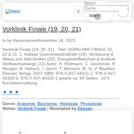
Search
Submit
Clear
Vorklinik Finale (19, 20, 21)
In by Rezensionen
November 16, 2023
Vorklinik Finale (19, 20, 21) Titel: VORKLINIK FINALE 19,
20 & 21, 1. Auflage Gastrointestinaltrakt (19), Verdauung &
Abbau von Nährstoffen (20), Energiestoffwechsel & Anabole
Stoffwechselwege (21) Autor: H. Holtmann, C. Jaschinski, R.
Rengier, N. Hebach, I. Jauch, T. Wenisch, M. Xi, V. Maaßen
Elsevier Verlag, 2023 ISBN: 978-3-437-44315-2, 978-3-437-
44320-6, 978-3-437-44325-1 jeweils ca. 50 Seiten, 10 €
Kurzbeschreibung: …
Genre:
Anatomie
,
Biochemie
,
Histologie
,
Physiologie
Series:
Vorklinik Finale
|
Illustrated by
Elsevier