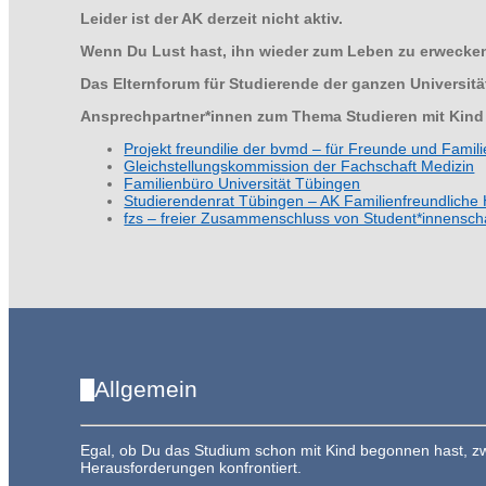
Leider ist der AK derzeit nicht aktiv.
Wenn Du Lust hast, ihn wieder zum Leben zu erwecken
Das Elternforum für Studierende der ganzen Universitä
Ansprechpartner*innen zum Thema Studieren mit Kind f
Projekt freundilie der bvmd – für Freunde und Famili
Gleichstellungskommission der Fachschaft Medizin
Familienbüro Universität Tübingen
Studierendenrat Tübingen – AK Familienfreundliche
fzs – freier Zusammenschluss von Student*innensch
Allgemein
Egal, ob Du das Studium schon mit Kind begonnen hast, zw
Herausforderungen konfrontiert.