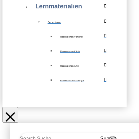
Lernmaterialien
Rezensionen
Rezensionen Vorklinik
Rezensionen Klinik
Rezensionen Anki
Rezensionen Sonstiges
Search
Submit
Clear