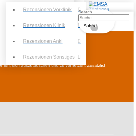
Rezensionen Vorklinik
Search
Rezensionen Klinik
Submit
Clear
Rezensionen Anki
Rezensionen Sonstiges
ernen, sich auszutauschen und zu vernetzen. Zusätzlich