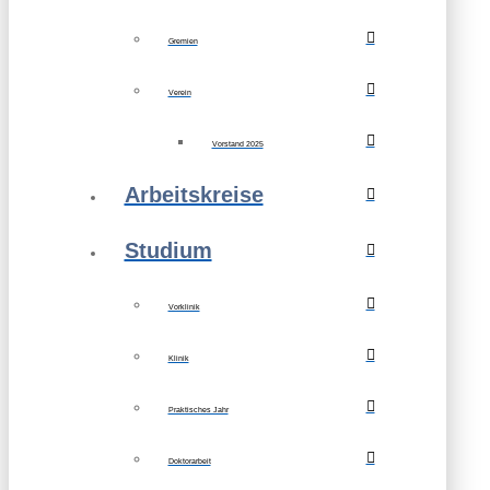
Gremien
Verein
Vorstand 2025
Arbeitskreise
Studium
Vorklinik
Klinik
Praktisches Jahr
Doktorarbeit