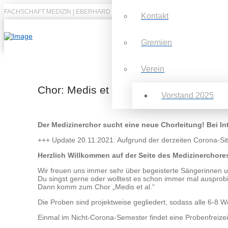
FACHSCHAFT MEDIZIN | EBERHARD KARLS UNIVERSITÄT TÜBINGEN
Kontakt
Gremien
Verein
Chor: Medis et al.
Vorstand 2025
Der Medizinerchor sucht eine neue Chorleitung! Bei In
+++ Update 20.11.2021: Aufgrund der derzeiten Corona-Sit
Herzlich Willkommen auf der Seite des Medizinerchore
Wir freuen uns immer sehr über begeisterte Sängerinnen u
Du singst gerne oder wolltest es schon immer mal ausprob
Dann komm zum Chor „Medis et al.“
Die Proben sind projektweise gegliedert, sodass alle 6-8 
Einmal im Nicht-Corona-Semester findet eine Probenfreizeit