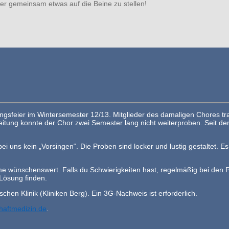
r gemeinsam etwas auf die Beine zu stellen!
ngsfeier im Wintersemester 12/13. Mitglieder des damaligen Chores traf
eitung konnte der Chor zwei Semester lang nicht weiterproben. Seit de
i uns kein „Vorsingen“. Die Proben sind locker und lustig gestaltet.
hme wünschenswert. Falls du Schwierigkeiten hast, regelmäßig bei den
 Lösung finden.
chen Klinik (Kliniken Berg). Ein 3G-Nachweis ist erforderlich.
aftmedizin.de
.