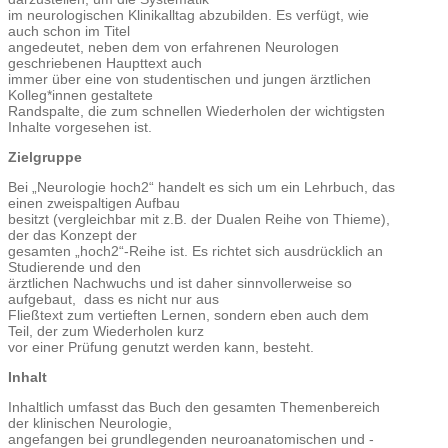
im neurologischen Klinikalltag abzubilden. Es verfügt, wie
auch schon im Titel
angedeutet, neben dem von erfahrenen Neurologen
geschriebenen Haupttext auch
immer über eine von studentischen und jungen ärztlichen
Kolleg*innen gestaltete
Randspalte, die zum schnellen Wiederholen der wichtigsten
Inhalte vorgesehen ist.
Zielgruppe
Bei „Neurologie hoch2“ handelt es sich um ein Lehrbuch, das
einen zweispaltigen Aufbau
besitzt (vergleichbar mit z.B. der Dualen Reihe von Thieme),
der das Konzept der
gesamten „hoch2“-Reihe ist. Es richtet sich ausdrücklich an
Studierende und den
ärztlichen Nachwuchs und ist daher sinnvollerweise so
aufgebaut, dass es nicht nur aus
Fließtext zum vertieften Lernen, sondern eben auch dem
Teil, der zum Wiederholen kurz
vor einer Prüfung genutzt werden kann, besteht.
Inhalt
Inhaltlich umfasst das Buch den gesamten Themenbereich
der klinischen Neurologie,
angefangen bei grundlegenden neuroanatomischen und -