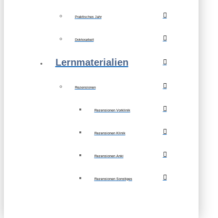
Praktisches Jahr
Doktorarbeit
Lernmaterialien
Rezensionen
Rezensionen Vorklinik
Rezensionen Klinik
Rezensionen Anki
Rezensionen Sonstiges