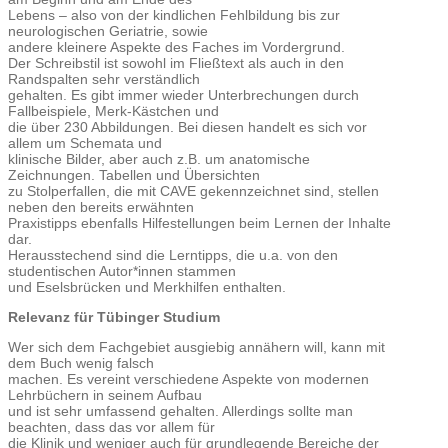
Lebens – also von der kindlichen Fehlbildung bis zur
neurologischen Geriatrie, sowie
andere kleinere Aspekte des Faches im Vordergrund.
Der Schreibstil ist sowohl im Fließtext als auch in den
Randspalten sehr verständlich
gehalten. Es gibt immer wieder Unterbrechungen durch
Fallbeispiele, Merk-Kästchen und
die über 230 Abbildungen. Bei diesen handelt es sich vor
allem um Schemata und
klinische Bilder, aber auch z.B. um anatomische
Zeichnungen. Tabellen und Übersichten
zu Stolperfallen, die mit CAVE gekennzeichnet sind, stellen
neben den bereits erwähnten
Praxistipps ebenfalls Hilfestellungen beim Lernen der Inhalte
dar.
Herausstechend sind die Lerntipps, die u.a. von den
studentischen Autor*innen stammen
und Eselsbrücken und Merkhilfen enthalten.
Relevanz für Tübinger Studium
Wer sich dem Fachgebiet ausgiebig annähern will, kann mit
dem Buch wenig falsch
machen. Es vereint verschiedene Aspekte von modernen
Lehrbüchern in seinem Aufbau
und ist sehr umfassend gehalten. Allerdings sollte man
beachten, dass das vor allem für
die Klinik und weniger auch für grundlegende Bereiche der