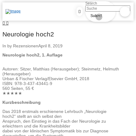
Search
Submit
Clear
Neurologie hoch2
In by Rezensionen
April 8, 2019
Neurologie hoch2, 1. Auflage
Autoren: Sitzer, Matthias (Herausgeber); Steinmetz, Helmuth
(Herausgeber)
Urban & Fischer Verlag/Elsevier GmbH, 2018
ISBN: 978-3-437-43441-9
560 Seiten, 55 €
★★★★★
Kurzbeschreibung
Das 2018 erstmals erschienene Lehrbuch „Neurologie
hoch2“ stellt an sich selbst den
Anspruch, den Einstieg in das Fach der Neurologie zu
erleichtern und die Krankheitsbilder
dabei von der klinischen Symptomatik bis zur Diagnose
darzustellen, um die Systematik