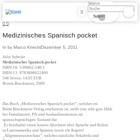
Search
Submit
Clear
Medizinisches Spanisch pocket
In by Marco Knecht
Dezember 5, 2011
Julia Suhrcke
Medizinisches Spanisch pocket
ISBN-10: 3-89862-240-1
ISBN-13: 9783898622400
346 Seiten; 14,95 EUR
Boerm Bruckmeier, 2009
Das Buch „Medizinisches Spanisch pocket“, welches im
Börm
Bruckmeier Verlag erschienen ist, stellt eine sehr gute Hilfe
bei
Famulaturen, PJs und Auslandssemestern im
spanischsprachigen
Ausland dar.
Es beinhaltet einen kurzen Abschnitt über Sprache und Kultur
in
Lateinamerika und Spanien sowie ein Kapitel
„Allgemeinwortschatz“,
welches nützliche Vokabeln und