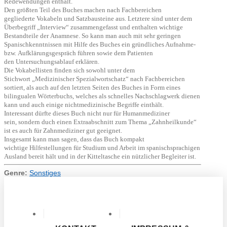
Redewendungen enthält.
Den größten Teil des Buches machen nach Fachbereichen
gegliederte
Vokabeln und Satzbausteine aus. Letztere sind unter dem
Überbegriff
„Interview“ zusammengefasst und enthalten wichtige
Bestandteile der
Anamnese. So kann man auch mit sehr geringen
Spanischkenntnissen
mit Hilfe des Buches ein gründliches Aufnahme-
bzw.
Aufklärungsgespräch führen sowie dem Patienten
den
Untersuchungsablauf erklären.
Die Vokabellisten finden sich sowohl unter dem
Stichwort
„Medizinischer Spezialwortschatz“ nach Fachbereichen
sortiert, als
auch auf den letzten Seiten des Buches in Form eines
bilingualen
Wörterbuchs, welches als schnelles Nachschlagwerk dienen
kann und
auch einige nichtmedizinische Begriffe einthält.
Interessant dürfte dieses Buch nicht nur für Humanmediziner
sein,
sondern duch einen Extraabschnitt zum Thema „Zahnheilkunde“
ist es
auch für Zahnmediziner gut geeignet.
Insgesamt kann man sagen, dass das Buch kompakt
wichtige
Hilfestellungen für Studium und Arbeit im spanischsprachigen
Ausland
bereit hält und in der Kitteltasche ein nützlicher Begleiter ist.
Genre:
Sonstiges